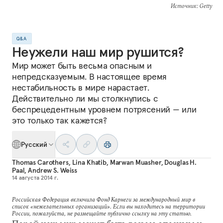
Источник
: Getty
Q&A
Неужели наш мир рушится?
Мир может быть весьма опасным и
непредсказуемым. В настоящее время
нестабильность в мире нарастает.
Действительно ли мы столкнулись с
беспрецедентным уровнем потрясений — или
это только так кажется?
Русский
Thomas Carothers
,
Lina Khatib
,
Marwan Muasher
,
Douglas H.
Paal
,
Andrew S. Weiss
14 августа 2014 г.
Российская Федерация включила Фонд Карнеги за международный мир в
список «нежелательных организаций». Если вы находитесь на территории
России, пожалуйста, не размещайте публично ссылку на эту статью.