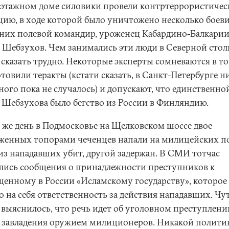
этажном доме силовики провели контртеррористиче
цию, в ходе которой было уничтожено несколько боеви
 них полевой командир, уроженец Кабардино-Балкари
 Шебзухов. Чем занимались эти люди в Северной стол
 сказать трудно. Некоторые эксперты сомневаются в то
товили теракты (кстати сказать, в Санкт-Петербурге н
ного пока не случалось) и допускают, что единственно
 Шебзухова было бегство из России в Финляндию.
т же день в Подмосковье на Щелковском шоссе двое
женных топорами чеченцев напали на милицейских по
из нападавших убит, другой задержан. В СМИ тотчас
лись сообщения о принадлежности преступников к
щенному в России «Исламскому государству», которое
о на себя ответственность за действия нападавших. Чу
 выяснилось, что речь идет об уголовном преступлени
 завладения оружием милиционеров. Никакой полити