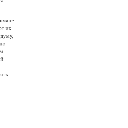
льмане
от их
сдуму,
дно
ом
ей
тать