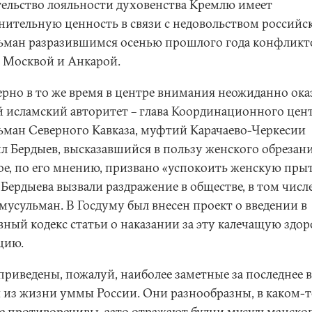
тельство лояльности духовенства Кремлю имеет
нительную ценность в связи с недовольством российс
ьман разразившимся осенью прошлого года конфлик
 Москвой и Анкарой.
рно в то же время в центре внимания неожиданно ока
й исламский авторитет – глава Координационного цен
ьман Северного Кавказа, муфтий Карачаево-Черкесии
л Бердыев, высказавшийся в пользу женского обрезани
ое, по его мнению, призвано «успокоить женскую прыт
 Бердыева вызвали раздражение в обществе, в том числ
мусульман. В Госдуму был внесен проект о введении в
вный кодекс статьи о наказании за эту калечащую здор
цию.
 приведены, пожалуй, наиболее заметные за последнее 
 из жизни уммы России. Они разнообразны, в каком-т
е противоречивы, зато отражают будни мусульманско