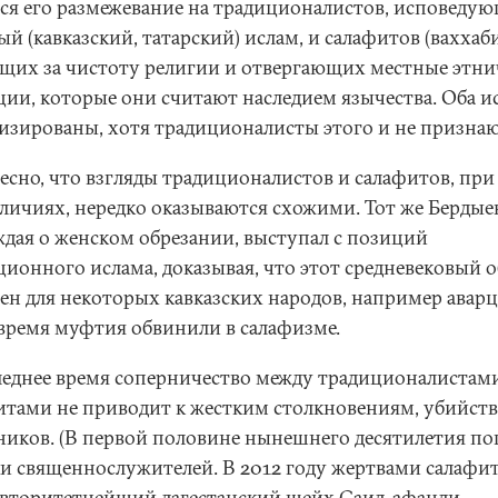
тся его размежевание на традиционалистов, исповеду
й (кавказский, татарский) ислам, и салафитов (ваххаби
щих за чистоту религии и отвергающих местные этни
ции, которые они считают наследием язычества. Оба и
изированы, хотя традиционалисты этого и не признаю
есно, что взгляды традиционалистов и салафитов, при 
зличиях, нередко оказываются схожими. Тот же Бердые
ждая о женском обрезании, выступал с позиций
ционного ислама, доказывая, что этот средневековый 
ен для некоторых кавказских народов, например аварце
 время муфтия обвинили в салафизме.
леднее время соперничество между традиционалистам
итами не приводит к жестким столкновениям, убийст
ников. (В первой половине нынешнего десятилетия по
ки священнослужителей. В 2012 году жертвами салафи
авторитетнейший дагестанский шейх Саид-афанди