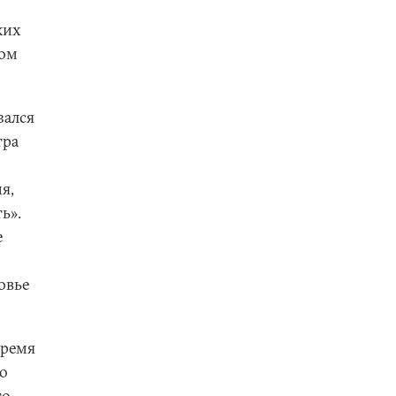
ких
том
зался
тра
я,
ь».
е
овье
время
о
го