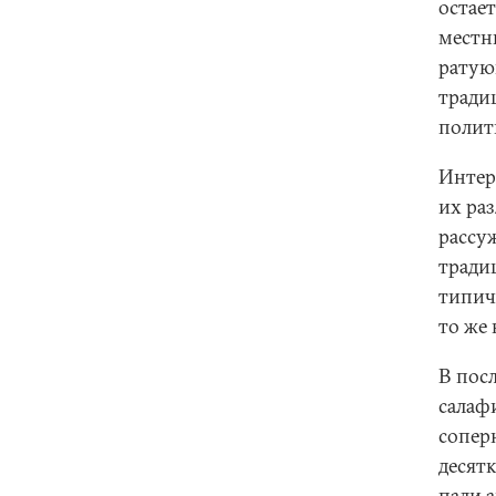
остае
местны
ратую
тради
полит
Интер
их ра
рассу
тради
типич
то же
В пос
салаф
сопер
десят
пали 