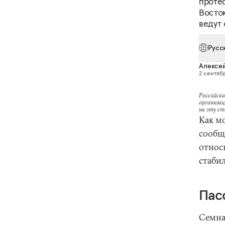
проте
Восток
ведут
Русс
Алексе
2 сентябр
Российска
организац
на эту с
Как м
сообще
относ
стаби
Пас
Семнад