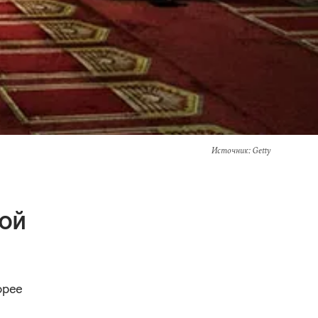
Источник
: Getty
кой
орее