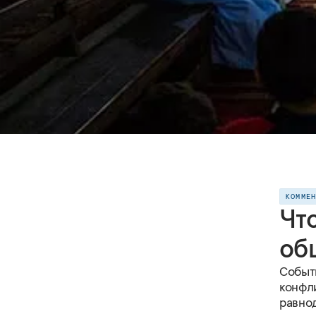
КОММЕ
Чт
об
Cобыт
конфл
равно