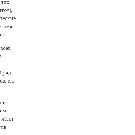
ющих
тов),
ческие
слама
т.
всех
в,
обряд
в, и в
и и
вам
гибли
тов