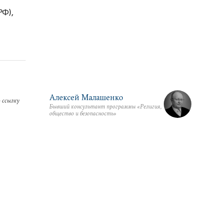
РФ),
Алексей Малашенко
 ссылку
Бывший консультант программы «Религия,
общество и безопасность»