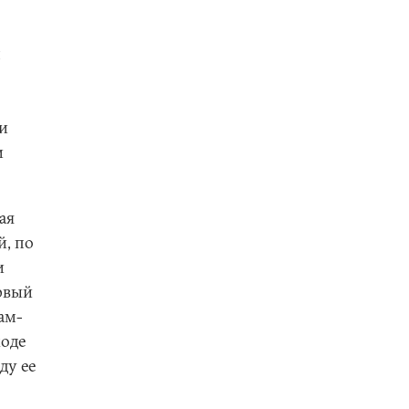
м
ли
и
ая
й, по
и
ервый
ам-
ходе
ду ее