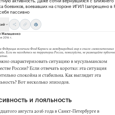
стную активность. Даже сотни вернувшихся с Ближнего
а боевиков, воевавших на стороне ИГИЛ (запрещено в 
 себя пассивно
кий
й Малашенко
я 2016 г.
я Федерация включила Фонд Карнеги за международный мир в список «нежелательных
ий». Если вы находитесь на территории России, пожалуйста, не размещайте публично
татью.
ожно охарактеризовать ситуацию в мусульманском
стве России? Если отвечать коротко: эта ситуация
ительно спокойна и стабильна. Как выглядит эта
льность? Вот несколько эпизодов.
сивность и лояльность
цатого августа 2016 года в Санкт-Петербурге в