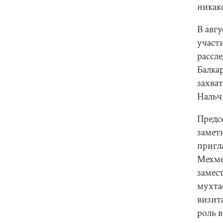
никак
В авг
участ
рассле
Балка
захва
Нальч
Предс
замет
пригл
Мехме
замес
мухта
визит
роль 