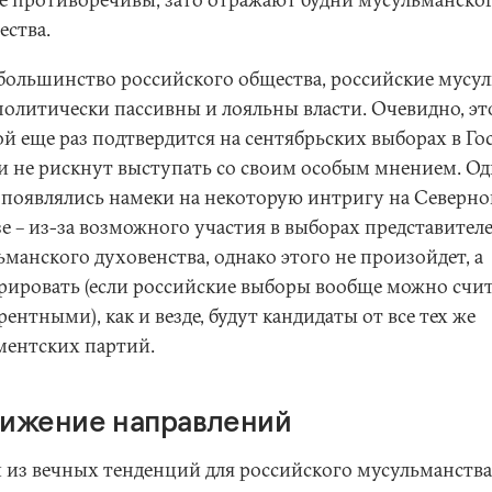
ества.
 большинство российского общества, российские мусу
политически пассивны и лояльны власти. Очевидно, эт
й еще раз подтвердится на сентябрьских выборах в Го
ни не рискнут выступать со своим особым мнением. О
 появлялись намеки на некоторую интригу на Северн
зе – из-за возможного участия в выборах представител
манского духовенства, однако этого не произойдет, а
рировать (если российские выборы вообще можно счи
ентными), как и везде, будут кандидаты от все тех же
ментских партий.
ижение направлений
 из вечных тенденций для российского мусульманства