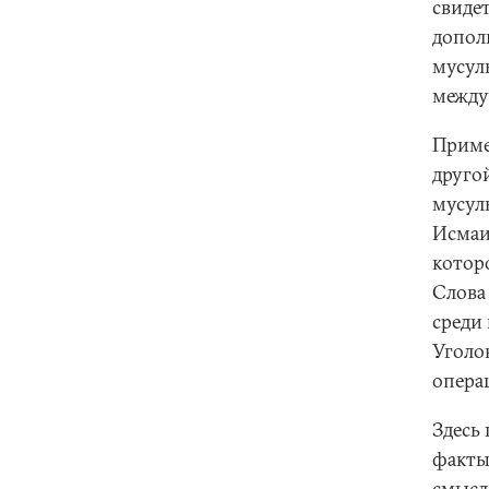
свиде
допол
мусул
между
Приме
друго
мусул
Исмаи
котор
Слова
среди 
Уголо
опера
Здесь
факты
смысл