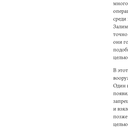
много
опера
среди
Залим
точно
они го
подоб
целью
В это
воору
Один 
появи
запре
и взял
позже
целью