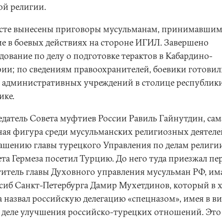
ой религии.
усте вынесены приговоры мусульманам, принимавши
ие в боевых действиях на стороне ИГИЛ. Завершено
дование по делу о подготовке терактов в Кабардино-
рии; по сведениям правоохранителей, боевики готови
т административных учреждений в столице республик
ике.
едатель Совета муфтиев России Равиль Гайнутдин, сам
ная фигура среди мусульманских религиозных деятеле
ашению главы турецкого Управления по делам религи
та Гермеза посетил Турцию. До него туда приезжал п
титель главы Духовного управления мусульман РФ, им
сиб Санкт-Петербурга Дамир Мухетдинов, который в 
а назвал российскую делегацию «спецназом», имея в ви
в деле улучшения российско-турецких отношений. Это