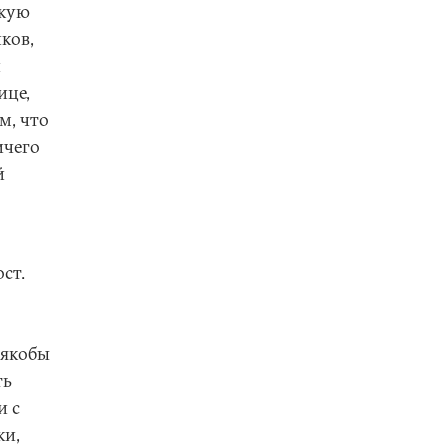
скую
ков,
и
ице,
м, что
ичего
й
ст.
 якобы
ть
и с
ки,