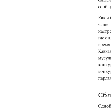
сообщ
Как и
чаще 
настро
где о
время
Кавка
мусуль
конку
конкур
парла
Сбл
Одной