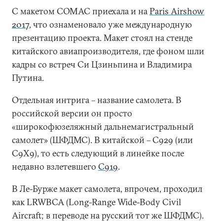
С макетом COMAC приехала и на
Paris Airshow
2017
, что ознаменовало уже международную
презентацию проекта. Макет стоял на стенде
китайского авиапроизводителя, где фоном шли
кадры со встреч Си Цзиньпина и Владимира
Путина.
Отдельная интрига – название самолета. В
российской версии он просто
«широкофюзеляжный дальнемагистральный
самолет» (ШФДМС). В китайской – С929 (или
С9Х9), то есть следующий в линейке после
недавно взлетевшего
С919
.
В Ле-Бурже макет самолета, впрочем, проходил
как LRWBCA (Long-Range Wide-Body Civil
Aircraft; в переводе на русский тот же ШФДМС).