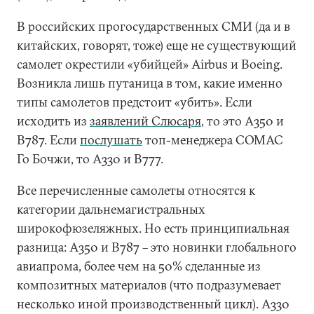
В российских прогосударственных СМИ (да и в
китайских, говорят, тоже) еще не существующий
самолет окрестили «убийцей» Airbus и Boeing.
Возникла лишь путаница в том, какие именно
типы самолетов предстоит «убить». Если
исходить из
заявлений Слюсаря
, то это A350 и
B787. Если
послушать
топ-менеджера COMAC
Го Бочжи, то А330 и В777.
Все перечисленные самолеты относятся к
категории дальнемагистральных
широкофюзеляжных. Но есть принципиальная
разница: А350 и В787 – это новинки глобального
авиапрома, более чем на 50% сделанные из
композитных материалов (что подразумевает
несколько иной производственный цикл). А330