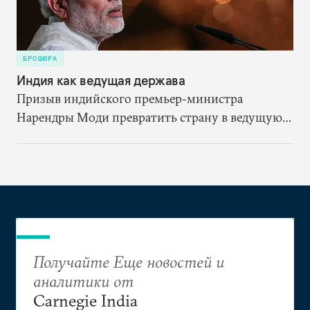
БРОШЮРА
Индия как ведущая держава
Призыв индийского премьер-министра
Нарендры Моди превратить страну в ведущую
державу — сигнал о том, что политическое
руководство Индии стремится изменить ее роль
в международной политической системе.
Получайте Еще новостей и
аналитики от
Carnegie India