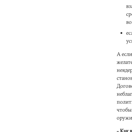
вз
ср
во
ес
ус
А есл
желат
неяде
стано
Догов
небла
полит
чтобы
оружи
- Как