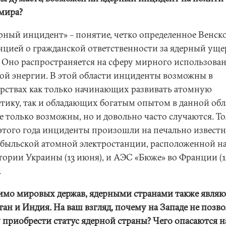
 мира?
ерный инцидент» – понятие, четко определенное Венск
нцией о гражданской ответственности за ядерный уще
г. Оно распространяется на сферу мирного использова
ой энергии. В этой области инциденты возможны в
арствах как только начинающих развивать атомную
етику, так и обладающих богатым опытом в данной обл
е только возможны, но и довольно часто случаются. То
этого года инциденты произошли на печально извест
быльской атомной электростанции, расположенной н
тории Украины (13 июня), и АЭС «Бюже» во Франции (
.
имо мировых держав, ядерными странами также являю
тан и Индия. На ваш взгляд, почему на Западе не позв
 приобрести статус ядерной страны? Чего опасаются н