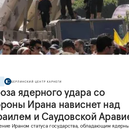
БЕРЛИНСКИЙ ЦЕНТР КАРНЕГИ
Е
роза ядерного удара со
ороны Ирана нависнет над
раилем и Саудовской Арави
ение Ираном статуса государства, обладающим ядерн