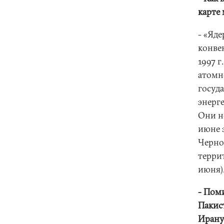
карте
- «Яд
конве
1997 
атомн
госуд
энерг
Они н
июне 
Черно
терри
июня)
- Пом
Пакис
Ирану