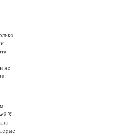
олько
ти
та,
и не
не
ым
ьей X
лжно
оторые