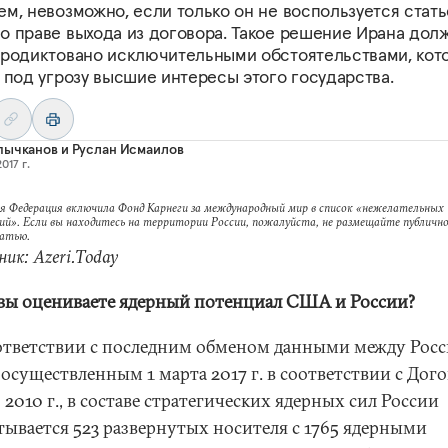
м, невозможно, если только он не воспользуется стать
о праве выхода из договора. Такое решение Ирана дол
продиктовано исключительными обстоятельствами, кот
 под угрозу высшие интересы этого государства.
пычканов
и
Руслан Исмаилов
017 г.
я Федерация включила Фонд Карнеги за международный мир в список «нежелательных
ий». Если вы находитесь на территории России, пожалуйста, не размещайте публично
татью.
ик: Azeri.Today
 вы оцениваете ядерный потенциал США и России?
оответствии с последним обменом данными между Росс
осуществленным 1 марта 2017 г. в соответствии с Дог
2010 г., в составе стратегических ядерных сил России
тывается 523 развернутых носителя с 1765 ядерными