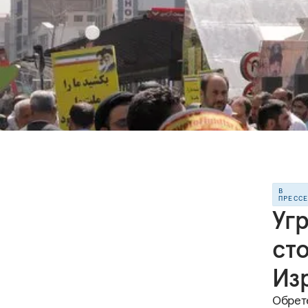
В
ПРЕСС
Уг
ст
Из
Обрет