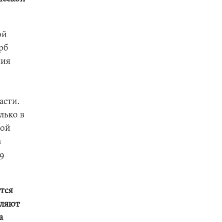
ой
рб
ния
асти.
лько в
ной
а
19
тся
оляют
а