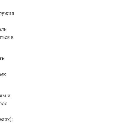
оружия
оль
ться в
ть
рех
лям и
рос
елях);