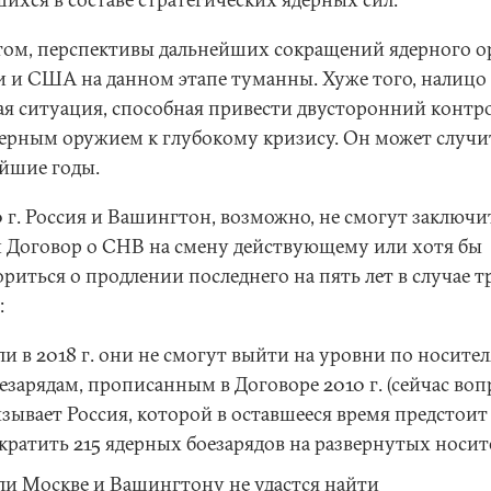
том, перспективы дальнейших сокращений ядерного 
и и США на данном этапе туманны. Хуже того, налицо
ая ситуация, способная привести двусторонний контр
дерным оружием к глубокому кризису. Он может случи
йшие годы.
0 г. Россия и Вашингтон, возможно, не смогут заключи
 Договор о СНВ на смену действующему или хотя бы
риться о продлении последнего на пять лет в случае т
:
ли в 2018 г. они не смогут выйти на уровни по носите
езарядам, прописанным в Договоре 2010 г. (сейчас воп
зывает Россия, которой в оставшееся время предстоит
кратить 215 ядерных боезарядов на развернутых носит
ли Москве и Вашингтону не удастся найти