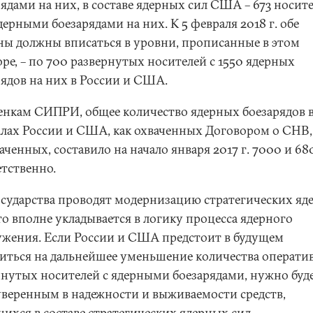
ядами на них, в составе ядерных сил США – 673 носите
дерными боезарядами на них. К 5 февраля 2018 г. обе
ны должны вписаться в уровни, прописанные в этом
ре, – по 700 развернутых носителей с 1550 ядерных
рядов на них в России и США.
енкам СИПРИ, общее количество ядерных боезарядов 
алах России и США, как охваченных Договором о СНВ, 
аченных, составило на начало января 2017 г. 7000 и 68
етственно.
осударства проводят модернизацию стратегических яд
то вполне укладывается в логику процесса ядерного
ужения. Если России и США предстоит в будущем
ситься на дальнейшее уменьшение количества операти
рнутых носителей с ядерными боезарядами, нужно буд
уверенным в надежности и выживаемости средств,
ихся в составе стратегических ядерных сил.