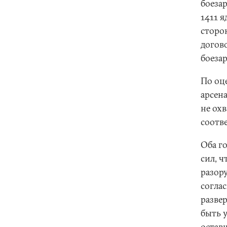
боезар
1411 я
сторо
догово
боеза
По оц
арсен
не охв
соотв
Оба г
сил, ч
разор
согла
разве
быть 
оставш