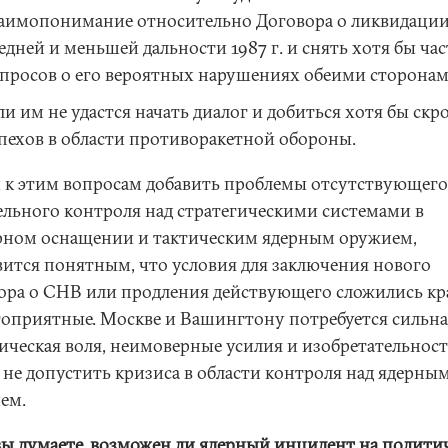
аимопонимание относительно Договора о ликвидации
едней и меньшей дальности 1987 г. и снять хотя бы час
просов о его вероятных нарушениях обеими сторонам
ли им не удастся начать диалог и добиться хотя бы ск
пехов в области противоракетной обороны.
и к этим вопросам добавить проблемы отсутствующего
ельного контроля над стратегическими системами в
рном оснащении и тактическим ядерным оружием,
вится понятным, что условия для заключения нового
ора о СНВ или продления действующего сложились кр
гоприятные. Москве и Вашингтону потребуется сильна
ическая воля, неимоверные усилия и изобретательност
 не допустить кризиса в области контроля над ядерны
ем.
 вы думаете, возможен ли ядерный инцидент на полити