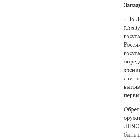
Запад
- По 
(Treat
госуд
Росси
госуда
опред
зрени
счита
вызыв
первых
Обрет
оружи
ДНЯО 
быть 