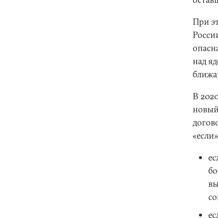
При э
Росси
опасн
над я
ближа
В 202
новый
догово
«если»
ес
бо
вы
со
ес