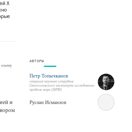
ей X
жно
орые
АВТОРЫ
 ссылку
Петр Топычканов
старший научный сотрудник
Стокгольмского института исследования
проблем мира (SIPRI)
ией и
Руслан Исмаилов
овором