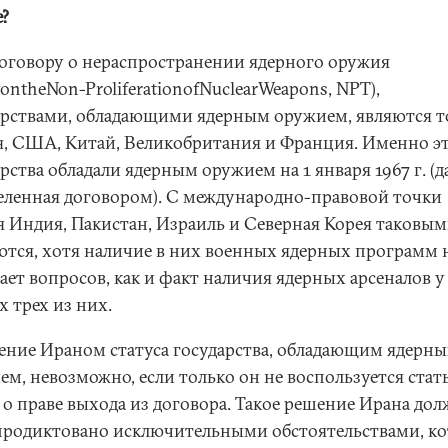
е?
Договору о нераспространении ядерного оружия
yontheNon-ProliferationofNuclearWeapons, NPT),
арствами, обладающими ядерным оружием, являются т
я, США, Китай, Великобритания и Франция. Именно э
рства обладали ядерным оружием на 1 января 1967 г. (да
еленная договором). С международно-правовой точки
я Индия, Пакистан, Израиль и Северная Корея таковым
ются, хотя наличие в них военных ядерных программ 
ает вопросов, как и факт наличия ядерных арсеналов у
 трех из них.
ение Ираном статуса государства, обладающим ядерн
ем, невозможно, если только он не воспользуется стат
о праве выхода из договора. Такое решение Ирана до
продиктовано исключительными обстоятельствами, к