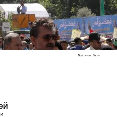
Источник
: Getty
ей
ым