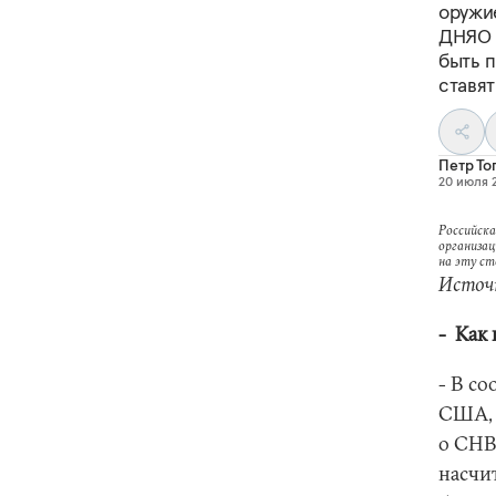
оружие
ДНЯО 
быть 
ставят
Петр То
20 июля 2
Российска
организац
на эту с
Источн
- Как
- В с
США, 
о СНВ 
насчи