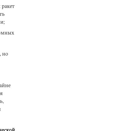
 ракет
ть
и;
ромных
, но
айне
я
ь,
м
ческой