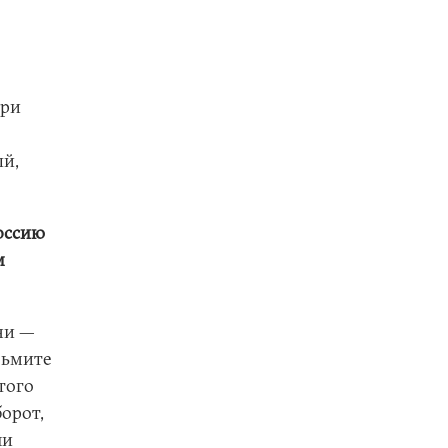
при
ый,
Россию
м
ени —
зьмите
того
борот,
ли