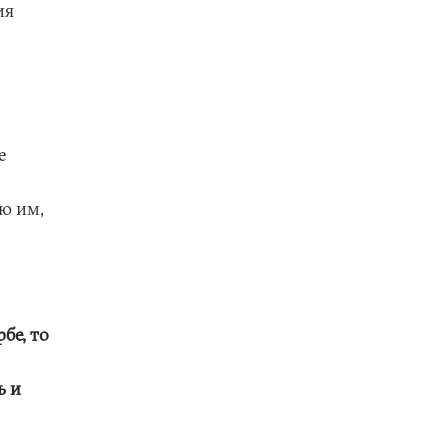
ия
е
ю им,
бе, то
ь и