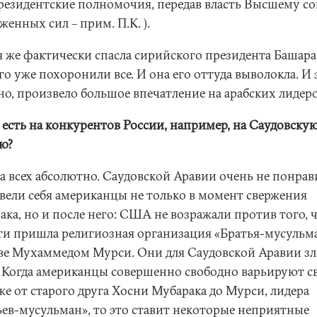
президентские полномочия, передав власть Высшему со
енных сил – прим. П.К. ).
я же фактически спасла сирийского президента Башара 
го уже похоронили все. И она его оттуда выволокла. И 
но, произвело большое впечатление на арабских лидеро
о есть на конкурентов России, например, на Саудовску
ю?
а всех абсолютно. Саудовской Аравии очень не понрав
овели себя американцы не только в момент свержения
ака, но и после него: США не возражали против того, 
сти пришла религиозная организация «Братья-мусульм
аве Мухаммедом Мурси. Они для Саудовской Аравии з
. Когда американцы совершенно свободно варьируют с
же от старого друга Хосни Мубарака до Мурси, лидера
ьев-мусульман», то это ставит некоторые неприятные