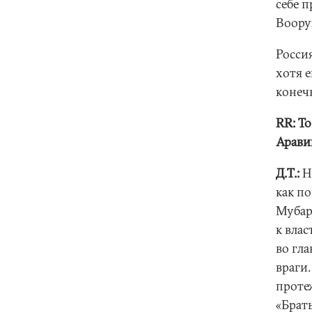
себе 
Вооруж
Росси
хотя е
конеч
RR: Т
Арави
Д.Т.:
Н
как п
Мубар
к вла
во гл
враги
проте
«Брат