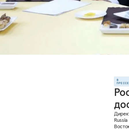
В
ПРЕСС
Рос
до
Дирек
Russia
Восток