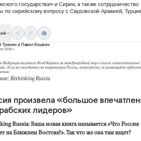
мского государства» и Сирии, а также сотрудничество
ы по сирийскому вопросу с Саудовской Аравией, Турци
кий
й Тренин
и
Павел Кошкин
я 2018 г.
я Федерация включила Фонд Карнеги за международный мир в список «нежелательных
ий». Если вы находитесь на территории России, пожалуйста, не размещайте публично
татью.
ик: Rethinking Russia
сия произвела «большое впечатлен
арабских лидеров»
king Russia: Ваша новая книга называется «Что Россия
ет на Ближнем Востоке?». Так что же она там ищет?