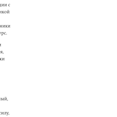
ции с
ликой
нники
урс.
и
я,
ски
ный,
силу,