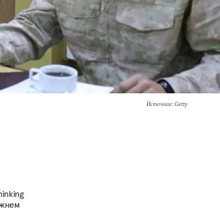
Источник
: Getty
inking
ижнем