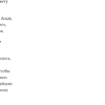
вету
Асада,
это,
в.
ю
илось,
чтобы
ане»
лейшие
воих