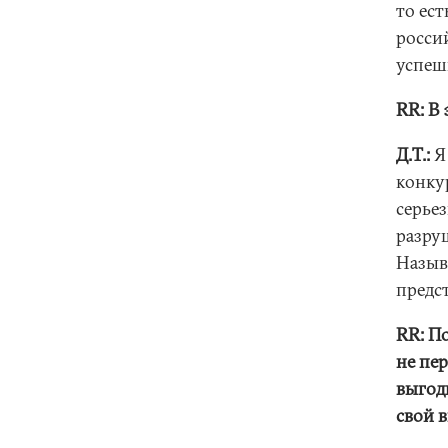
то ес
россий
успеш
RR: В 
Д.Т.:
Я
конку
серье
разру
Назыв
предст
RR: П
не пе
выгод
свой 