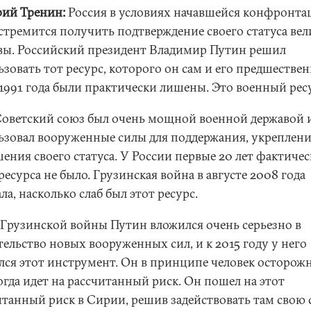
ий Тренин:
Россия в условиях начавшейся конфронта
тремится получить подтверждение своего статуса ве
вы. Российский президент Владимир Путин решил
ьзовать тот ресурс, которого он сам и его предшестве
 1991 года были практически лишены. Это военный рес
Советский союз был очень мощной военной державой 
ьзовал вооруженные силы для поддержания, укреплени
ения своего статуса. У России первые 20 лет фактиче
ресурса не было. Грузинская война в августе 2008 года
ла, насколько слаб был этот ресурс.
 Грузинской войны Путин вложился очень серьезно в
ельство новых вооруженных сил, и к 2015 году у него
лся этот инструмент. Он в принципе человек осторож
огда идет на рассчитанный риск. Он пошел на этот
итанный риск в Сирии, решив задействовать там свою 