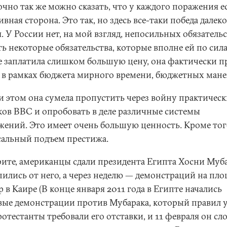
очно так же можно сказать, что у каждого поражения е
вная сторона. Это так, но здесь все-таки победа далеко
. У России нет, на мой взгляд, непосильных обязательс
ть некоторые обязательства, которые вполне ей по сил
е заплатила слишком большую цену, она фактически п
 в рамках бюджета мирного времени, бюджетных мане
и этом она сумела пропустить через войну практическ
ков ВВС и опробовать в деле различные системы
жений. Это имеет очень большую ценность. Кроме того
сальный подъем престижа.
ите, американцы сдали президента Египта Хосни Муба
пились от него, а через неделю — демонстраций на пл
 в Каире (В конце января 2011 года в Египте начались
вые демонстрации против Мубарака, который правил 
ротестанты требовали его отставки, и 11 февраля он сл