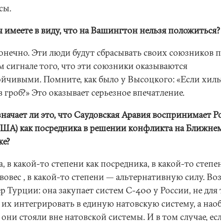
сы.
ы имеете в виду, что на Вашингтон нельзя положиться?
онечно. Эти люди будут сбрасывать своих союзников 
м сигнале того, что эти союзники оказываются
ойчивыми. Помните, как было у Высоцкого: «Если хил
в гроб?» Это оказывает серьезное впечатление.
значает ли это, что Саудовская Аравия воспринимает 
 США) как посредника в решении конфликта на Ближне
ке?
а, в какой-то степени как посредника, в какой-то степ
вовес , в какой-то степени — альтернативную силу. Во
 Турции: она закупает систем С-400 у России, не для 
 их интегрировать в единую натовскую систему, а нао
они стояли вне натовской системы. И в том случае, ес