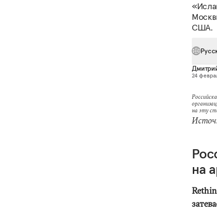
«Исла
Москв
США.
Русс
Дмитри
24 феврал
Российска
организац
на эту с
Источн
Рос
на 
Rethin
затева