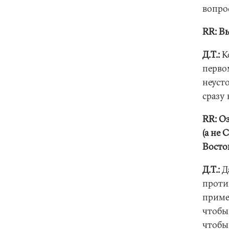
вопро
RR: В
Д.Т.:
К
перво
неуст
сразу 
RR: О
(а не
Восто
Д.Т.:
Д
проти
пример
чтобы
чтобы 