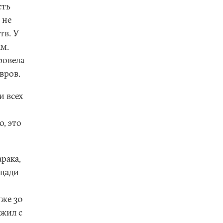
сть
 не
тв. У
ам.
ровела
вров.
и всех
, это
рака,
ощади
уже 30
ожил с