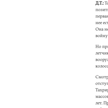
Д.Т.:
Т
позити
первая
нее ес
Она н
войну
Но пр
летчи
воору
колос
Смотр
отсту
Тахрир
массо
лет. П