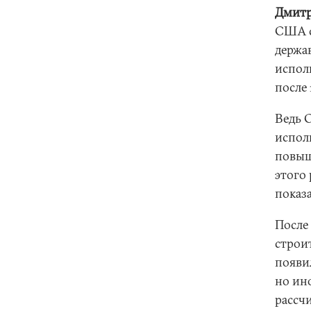
Дмитр
США с
держа
испол
после
Ведь 
испол
повыш
этого 
показа
После
строит
появи
но ин
рассч