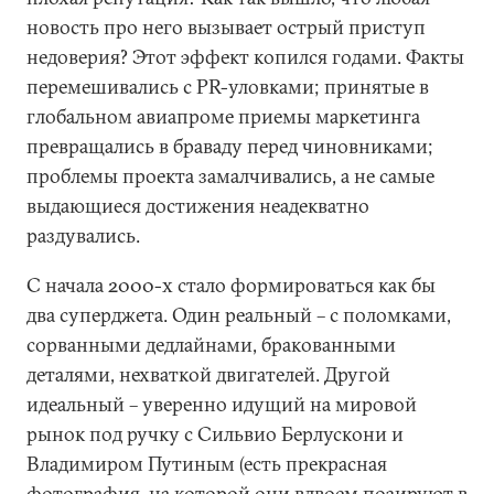
новость про него вызывает острый приступ
недоверия? Этот эффект копился годами. Факты
перемешивались с PR-уловками; принятые в
глобальном авиапроме приемы маркетинга
превращались в браваду перед чиновниками;
проблемы проекта замалчивались, а не самые
выдающиеся достижения неадекватно
раздувались.
С начала 2000-х стало формироваться как бы
два суперджета. Один реальный – с поломками,
сорванными дедлайнами, бракованными
деталями, нехваткой двигателей. Другой
идеальный – уверенно идущий на мировой
рынок под ручку с Сильвио Берлускони и
Владимиром Путиным (есть прекрасная
фотография
, на которой они вдвоем позируют в