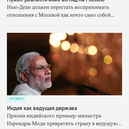
Нью-Дели должен перестать воспринимать
отношения с Москвой как нечто само собой
разумеющееся. Вместо этого ему надлежит,
исходя из собственных выгод
сконцентрироваться на переформатировании
партнёрства со страной, которая останется
мощной силой в Евразии.
БРОШЮРА
Индия как ведущая держава
Призыв индийского премьер-министра
Нарендры Моди превратить страну в ведущую