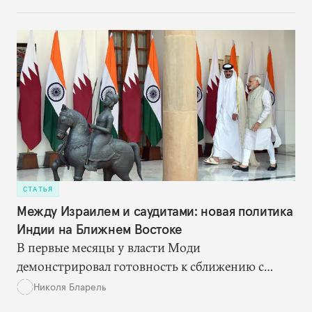
державу — сигнал о том, что политическое
руководство Индии стремится изменить ее роль
в международной политической системе.
СТАТЬЯ
Между Израилем и саудитами: новая политика
Индии на Ближнем Востоке
В первые месяцы у власти Моди
демонстрировал готовность к сближению с
Израилем. Но теперь, похоже, он несколько
Николя Бларель
пересмотрел свою ближневосточную политику,