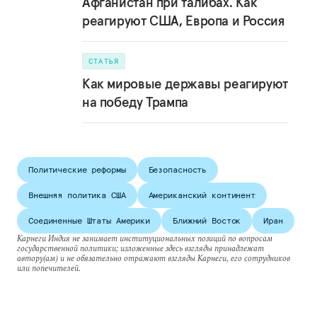
Афганистан при талибах. Как
реагируют США, Европа и Россия
СТАТЬЯ
Как мировые державы реагируют
на победу Трампа
Политические реформы
Безопасность
Внешняя политика США
Американский континент
Соединенные Штаты Америки
Ближний Восток
Иран
Карнеги Индия не занимает институциональных позиций по вопросам
государственной политики; изложенные здесь взгляды принадлежат
автору(ам) и не обязательно отражают взгляды Карнеги, его сотрудников
или попечителей.