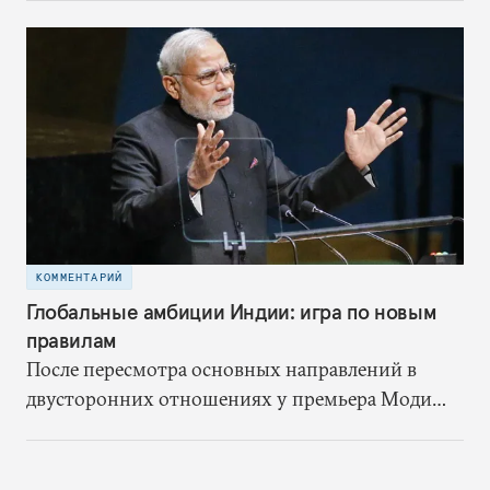
осознав, что интересы Индии и в экономике, и в
области безопасности больше зависят от
сотрудничества со странами Залива
КОММЕНТАРИЙ
Глобальные амбиции Индии: игра по новым
правилам
После пересмотра основных направлений в
двусторонних отношениях у премьера Моди
появилась возможность модернизировать ту
роль, которую Индия играет в решении
общемировых проблем, избавив индийскую