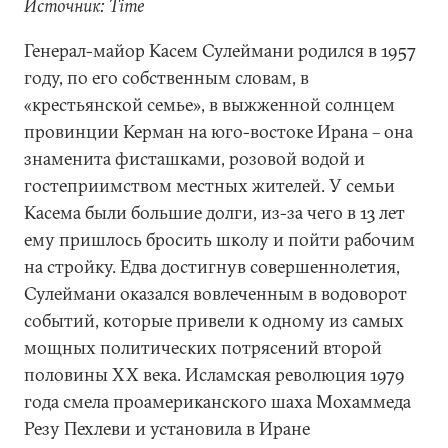
Источник: Time
Генерал-майор Касем Сулеймани родился в 1957
году, по его собственным словам, в
«крестьянской семье», в выжженной солнцем
провинции Керман на юго-востоке Ирана – она
знаменита фисташками, розовой водой и
гостеприимством местных жителей. У семьи
Касема были большие долги, из-за чего в 13 лет
ему пришлось бросить школу и пойти рабочим
на стройку. Едва достигнув совершеннолетия,
Сулеймани оказался вовлеченным в водоворот
событий, которые привели к одному из самых
мощных политических потрясений второй
половины ХХ века. Исламская революция 1979
года смела проамериканского шаха Мохаммеда
Резу Пехлеви и установила в Иране