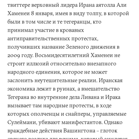
твиттере верховный лидера Ирана аятолла Али
Хаменеи 8 января, имея в виду толпу, в которой
были в том числе и те тегеранцы, кто
принимал участие в кровавых
антиправительственных протестах,
получивших название Зеленого движения в
2009 году. Восьмидесятилетний Хаменеи не
строит иллюзий относительно внезапного
народного единения, которое не может
заслонить неутешительные реалии. Иранская
экономика лежит в руинах, а вмешательство
Тегерана во внутренние дела Ливана и Ирака
вызывает там народные протесты, в ходе
которых ополченцы и снайперы, управляемые
Сулеймани, убивают манифестантов. Однако
враждебные действия Вашингтона – глоток
свежего воздуха для режима, который зиждется