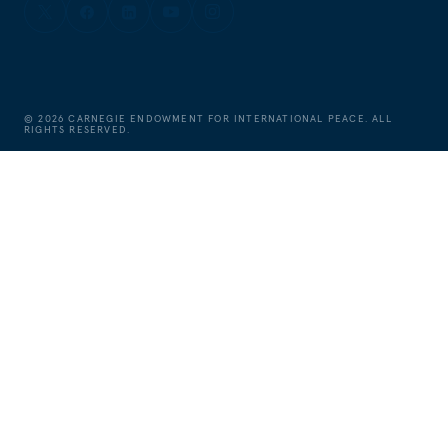
©
2026
CARNEGIE ENDOWMENT FOR INTERNATIONAL PEACE. ALL
RIGHTS RESERVED.