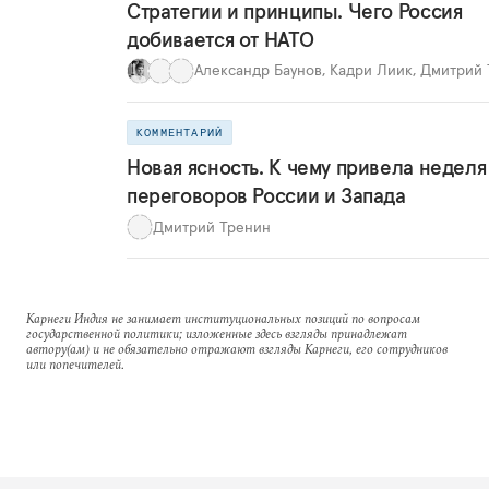
Стратегии и принципы. Чего Россия
добивается от НАТО
Александр Баунов
,
Кадри Лиик
,
Дмитрий 
КОММЕНТАРИЙ
Новая ясность. К чему привела неделя
переговоров России и Запада
Дмитрий Тренин
Карнеги Индия не занимает институциональных позиций по вопросам
государственной политики; изложенные здесь взгляды принадлежат
автору(ам) и не обязательно отражают взгляды Карнеги, его сотрудников
или попечителей.