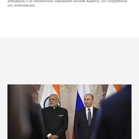
автору(ам) и не обязательно отражают взгляды Карнеги, его сотрудников
или попечителей.