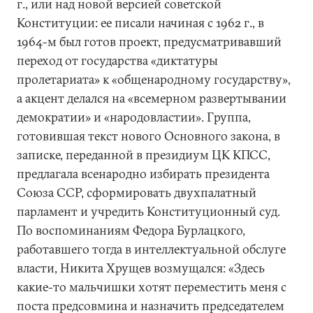
г., или над новой версией советской
Конституции: ее писали начиная с 1962 г., в
1964-м был готов проект, предусматривавший
переход от государства «диктатуры
пролетариата» к «общенародному государству»,
а акцент делался на «всемерном развертывании
демократии» и «народовластии». Группа,
готовившая текст нового Основного закона, в
записке, переданной в президиум ЦК КПСС,
предлагала всенародно избирать президента
Союза ССР, сформировать двухпалатный
парламент и учредить Конституционный суд.
По воспоминаниям Федора Бурлацкого,
работавшего тогда в интеллектуальной обслуге
власти, Никита Хрущев возмущался: «Здесь
какие-то мальчишки хотят переместить меня с
поста предсовмина и назначить председателем