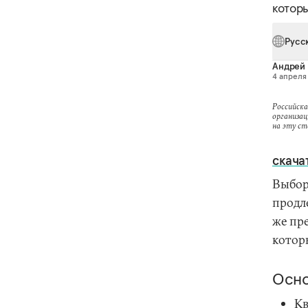
которы
Русс
Андрей
4 апреля 
Российска
организац
на эту с
скача
Выбор
продл
же пр
которы
Осно
Кв