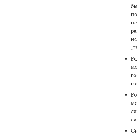
бы
по
не
ра
не
„т
Ре
мо
го
го
Ро
мо
си
си
Си