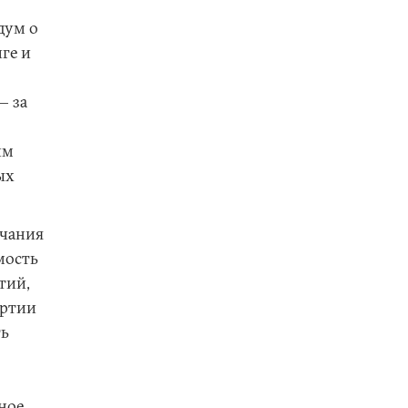
дум о
ге и
— за
им
ых
нчания
мость
тий,
артии
ть
ное