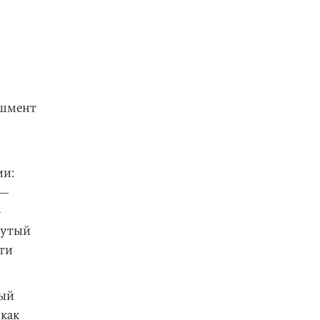
ишмент
ии:
 —
—
вутый
ти
ный
 как