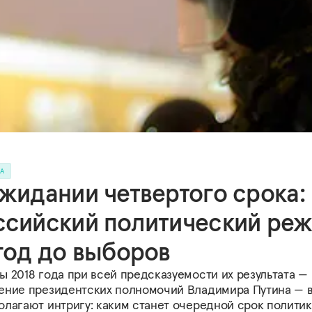
РА
ожидании четвертого срока:
ссийский политический ре
 год до выборов
 2018 года при всей предсказуемости их результата —
ение президентских полномочий Владимира Путина — 
олагают интригу: каким станет очередной срок политик