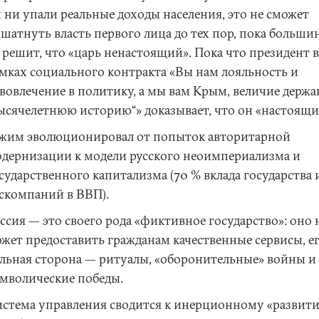
 ни упали реальные доходы населения, это не сможет
шатнуть власть первого лица до тех пор, пока больши
 решит, что «царь ненастоящий». Пока что президент в
мках социального контракта «Вы нам лояльность и
вовлечение в политику, а мы вам Крым, величие держа
ысячелетнюю историю“» доказывает, что он «настоящи
жим эволюционировал от попыток авторитарной
дернизации к модели русского неоимпериализма и
сударственного капитализма (70 % вклада государства 
скомпаний в ВВП).
ссия — это своего рода «фиктивное государство»: оно 
жет предоставить гражданам качественные сервисы, е
льная сторона — ритуалы, «оборонительные» войны и
мволические победы.
стема управления сводится к инерционному «развити