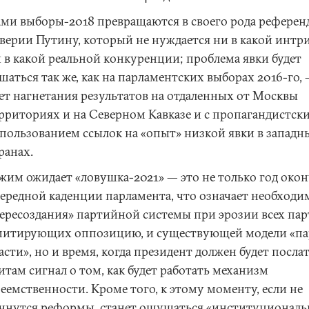
ми выборы-2018 превращаются в своего рода референ
верии Путину, который не нуждается ни в какой интри
 в какой реальной конкуренции; проблема явки будет
шаться так же, как на парламентских выборах 2016-го, 
ет нагнетания результатов на отдаленных от Москвы
рриториях и на Северном Кавказе и с пропагандистск
пользованием ссылок на «опыт» низкой явки в западн
ранах.
жим ожидает «ловушка-2021» — это не только год око
ередной каденции парламента, что означает необходи
ересоздания» партийной системы при эрозии всех пар
итирующих оппозицию, и существующей модели «п
асти», но и время, когда президент должен будет посла
итам сигнал о том, как будет работать механизм
еемственности. Кроме того, к этому моменту, если не
чнутся реформы, станет ощущаться «институциональ