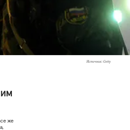
Источник
: Getty
жим
все же
а,