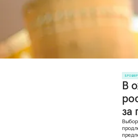
БРОШЮ
В 
ро
за
Выборы
продл
предп