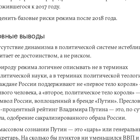
ожившегося к 2017 году.
енить базовые риски режима после 2018 года.
вные выводы
сутствие динамизма в политической системе истебл
итает ее достоинством, а не риском.
ироду режима логичнее описывать не в терминах
литической науки, а в терминах политической теолог
аждане России поддерживают не «первое тело короля»
вого человека, а «второе, политическое тело короля» 
мвол России, воплощенный в бренде «Путин». Пресло
-процентный рейтинг Владимира Путина — это, по су
ла, одобрение сакрализированного образа России.
массовом сознании Путин — это «царь» или генераль
кретарь. На сколько бы пунктов ни уменьшился ВВП и