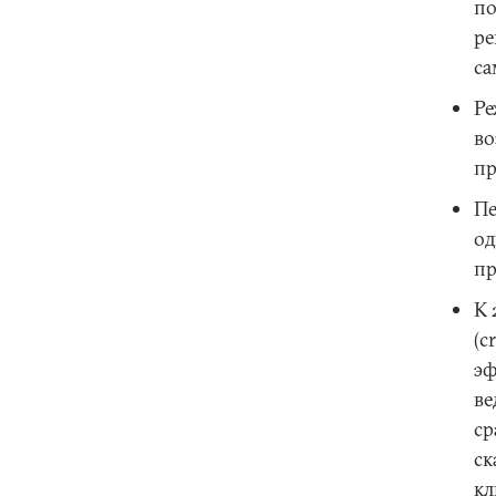
по
ре
са
Ре
во
пр
Пе
од
пр
К 
(c
эф
ве
ср
ск
кл