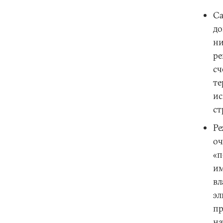
Са
до
ни
ре
сч
те
ис
ст
Ре
оч
«п
им
вл
эл
пр
на