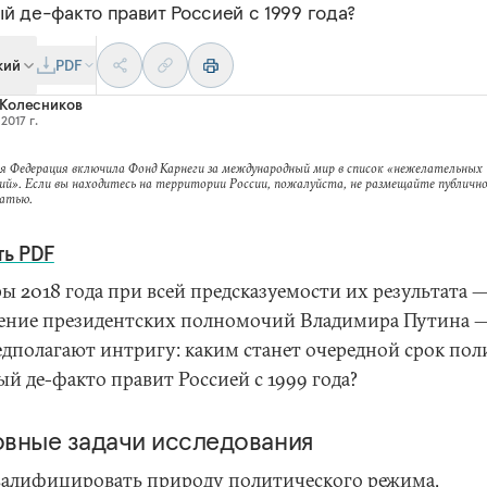
й де-факто правит Россией с 1999 года?
кий
PDF
 Колесников
2017 г.
я Федерация включила Фонд Карнеги за международный мир в список «нежелательных
ий». Если вы находитесь на территории России, пожалуйста, не размещайте публично
татью.
ть PDF
ы 2018 года при всей предсказуемости их результата 
ение президентских полномочий Владимира Путина —
едполагают интригу: каким станет очередной срок пол
й де-факто правит Россией с 1999 года?
вные задачи исследования
алифицировать природу политического режима,