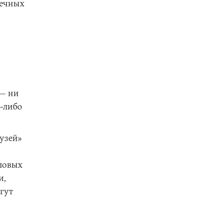
чечных
и
 — ни
о-либо
узей»
ловых
и,
огут