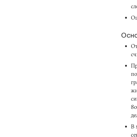
сл
Оц
Осно
От
сч
Пр
по
гр
жи
си
80
де
В 
се