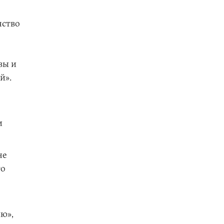
нство
вы и
й».
и
не
го
ю»,