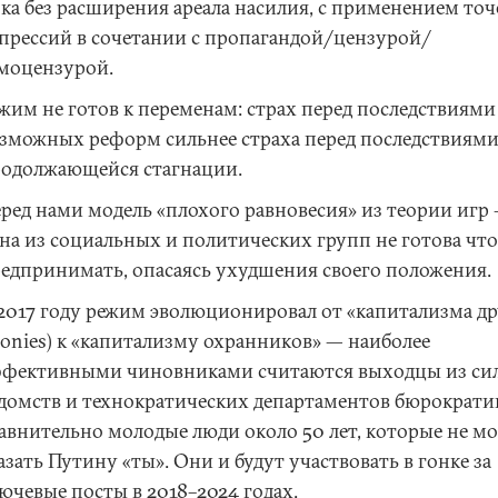
ка без расширения ареала насилия, с применением то
прессий в сочетании с пропагандой/цензурой/
моцензурой.
жим не готов к переменам: страх перед последствиями
зможных реформ сильнее страха перед последствиям
одолжающейся стагнации.
ред нами модель «плохого равновесия» из теории игр
на из социальных и политических групп не готова чт
едпринимать, опасаясь ухудшения своего положения.
2017 году режим эволюционировал от «капитализма др
ronies) к «капитализму охранников» — наиболее
фективными чиновниками считаются выходцы из си
домств и технократических департаментов бюрократи
авнительно молодые люди около 50 лет, которые не м
азать Путину «ты». Они и будут участвовать в гонке за
ючевые посты в 2018–2024 годах.