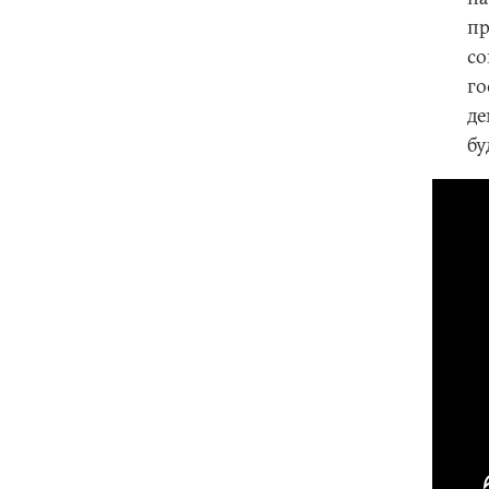
пр
со
го
де
бу