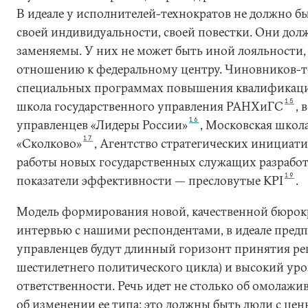
В идеале у исполнителей-технократов не должно бы
своей индивидуальности, своей повестки. Они дол
заменяемы. У них не может быть иной лояльности, 
отношению к федеральному центру. Чиновников-те
специальных программах повышения квалификаци
15
школа государственного управления РАНХиГС
, 
16
управленцев «Лидеры России»
, Московская школ
17
«Сколково»
, Агентство стратегических инициат
работы новых государственных служащих разрабо
19
показатели эффективности — пресловутые KPI
.
Модель формирования новой, качественной бюрокра
интервью с нашими респондентами, в идеале предпо
управленцев будут длинный горизонт принятия ре
шестилетнего политического цикла) и высокий ур
ответственности. Речь идет не столько об омолажи
об изменении ее типа: это должны быть люди с ц