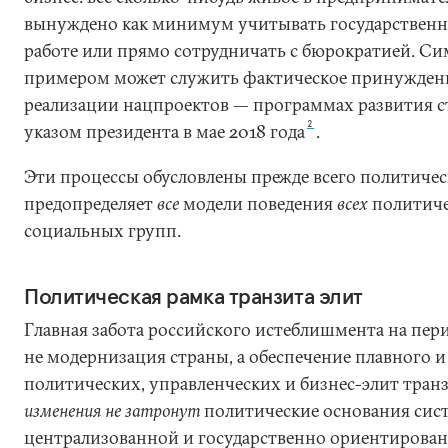
вынуждено как минимум учитывать государственны
работе или прямо сотрудничать с бюрократией. 
примером может служить фактическое принуждение
реализации нацпроектов — программах развития 
2
указом президента в мае 2018 года
.
Эти процессы обусловлены прежде всего политичес
предопределяет
все
модели поведения
всех
политиче
социальных групп.
Политическая рамка транзита элит
Главная забота российского истеблишмента на пер
не модернизация страны, а обеспечение плавного и
политических, управленческих и бизнес-элит транзи
изменения не затронут
политические основания сис
централизованной и государственно ориентирован