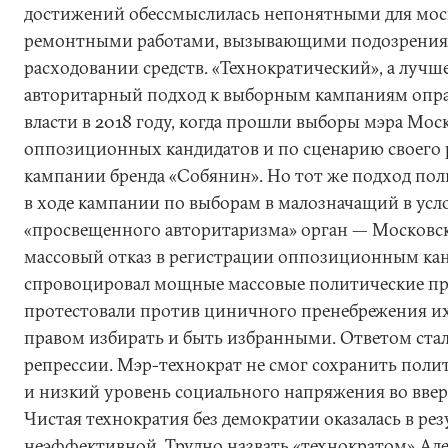
достижений обессмыслилась непонятными для мо
ремонтными работами, вызывающими подозрения
расходовании средств. «Технократический», а лучше
авторитарный подход к выборным кампаниям оправд
власти в 2018 году, когда прошли выборы мэра Мос
оппозиционных кандидатов и по сценарию своего 
кампании бренда «Собянин». Но тот же подход по
в ходе кампании по выборам в малозначащий в усл
«просвещенного авторитаризма» орган — Московс
массовый отказ в регистрации оппозиционным ка
спровоцировал мощные массовые политические пр
протестовали против циничного пренебрежения 
правом избирать и быть избранными. Ответом ста
репрессии. Мэр-технократ не смог сохранить поли
и низкий уровень социального напряжения во ввер
Чистая технократия без демократии оказалась в рез
неэффективной. Трудно назвать «технократом» Але