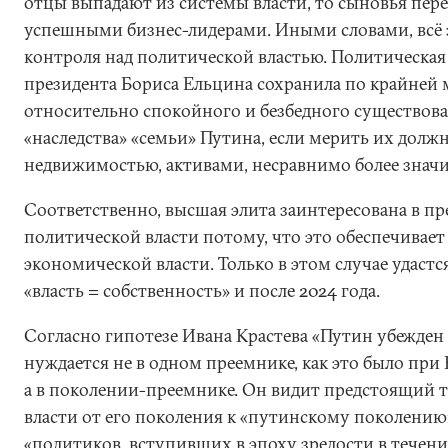
отцы выпадают из системы власти, то сыновья пер
успешными бизнес-лидерами. Иными словами, всё 
контроля над политической властью. Политическая
президента Бориса Ельцина сохранила по крайней 
относительно спокойного и безбедного существов
«наследства» «семьи» Путина, если мерить их долж
недвижимостью, активами, несравнимо более знач
Соответственно, высшая элита заинтересована в п
политической власти потому, что это обеспечивае
экономической власти. Только в этом случае удастс
«власть = собственность» и после 2024 года.
Согласно гипотезе Ивана Крастева «Путин убежден 
нуждается не в одном преемнике, как это было при
а в поколении-преемнике. Он видит предстоящий т
власти от его поколения к «путинскому поколению
«политиков, вступивших в эпоху зрелости в течен