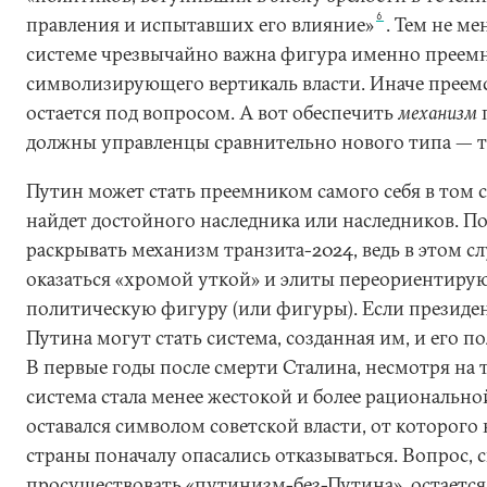
6
правления и испытавших его влияние»
. Тем не м
системе чрезвычайно важна фигура именно преемн
символизирующего вертикаль власти. Иначе преем
остается под вопросом. А вот обеспечить
механизм
должны управленцы сравнительно нового типа — т
Путин может стать преемником самого себя в том сл
найдет достойного наследника или наследников. Пок
раскрывать механизм транзита-2024, ведь в этом сл
оказаться «хромой уткой» и элиты переориентирую
политическую фигуру (или фигуры). Если президе
Путина могут стать система, созданная им, и его п
В первые годы после смерти Сталина, несмотря на т
система стала менее жестокой и более рационально
оставался символом советской власти, от которого
страны поначалу опасались отказываться. Вопрос, 
просуществовать «путинизм-без-Путина», остаетс