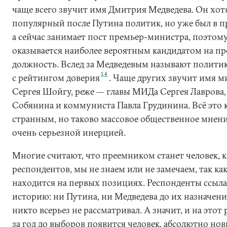
чаще всего звучит имя Дмитрия Медведева. Он хот
популярный после Путина политик, но уже был в п
а сейчас занимает пост премьер-министра, поэтому
оказывается наиболее вероятным кандидатом на п
должность. Вслед за Медведевым называют политик
14
с рейтингом доверия
. Чаще других звучит имя 
Сергея Шойгу, реже — главы МИДа Сергея Лаврова,
Собянина и коммуниста Павла Грудинина. Всё это 
странным, но таково массовое общественное мнение
очень серьезной инерцией.
Многие считают, что преемником станет человек, к
респондентов, мы не знаем или не замечаем, так как
находится на первых позициях. Респонденты ссыл
историю: ни Путина, ни Медведева до их назначен
никто всерьез не рассматривал. А значит, и на этот 
за год до выборов появится человек, абсолютно но