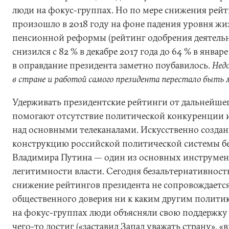
люди на фокус-группах. Но по мере снижения рейт
произошло в 2018 году на фоне падения уровня жи
пенсионной реформы (рейтинг одобрения деятель
снизился с 82 % в декабре 2017 года до 64 % в январе
в оправдание президента заметно поубавилось.
Нед
в стране и работой самого президента перестало быть 
Удерживать президентские рейтинги от дальнейше
помогают отсутствие политической конкуренции и
над основными телеканалами. Искусственно созданн
конструкцию российской политической системы б
Владимира Путина — один из основных инструмен
легитимности власти. Сегодня безальтернативность
снижение рейтингов президента не сопровождаетс
общественного доверия ни к каким другим политика
на фокус-группах люди объясняли свою поддержку 
чего-то достиг («заставил Запад уважать страну», «