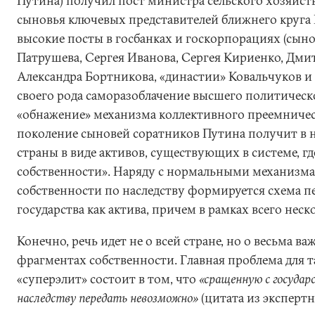
Путина) получил пост министра сельского хозяйства
сыновья ключевых представителей ближнего круга
высокие посты в госбанках и госкорпорациях (сын
Патрушева, Сергея Иванова, Сергея Кириенко, Дми
Александра Бортникова, «династии» Ковальчуков и
своего рода саморазоблачение высшего политическо
«обнажение» механизма коллективного преемничест
поколение сыновей соратников Путина получит в н
страны в виде активов, существующих в системе, гд
собственности». Наряду с нормальными механизма
собственности по наследству формируется схема пе
государства как актива, причем в рамках всего неск
Конечно, речь идет не о всей стране, но о весьма в
фрагментах собственности. Главная проблема для т
«суперэлит» состоит в том, что
«сращенную с государ
наследству передать невозможно»
(цитата из экспертн