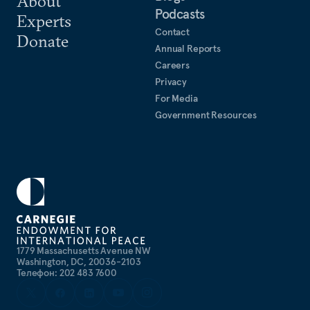
About
Review of Books, (May 31, 2001).
Podcasts
Experts
«Российская свободная пресса исчезает». The New
Contact
Donate
York Review of Books, 31 мая, 2001 (на англ.
Annual Reports
языке)
Careers
Privacy
For Media
Government Resources
1779 Massachusetts Avenue NW
Washington, DC, 20036-2103
Телефон: 202 483 7600