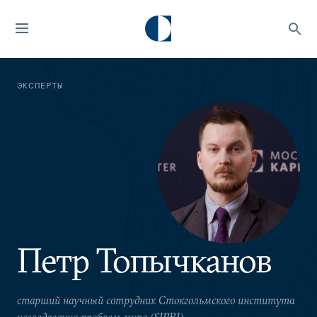
ЭКСПЕРТЫ
Петр Топычканов
старший научный сотрудник Стокгольмского института
исследования проблем мира (SIPRI)