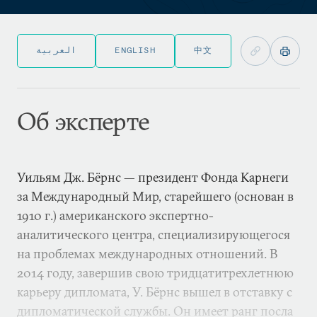
العربية
ENGLISH
中文
Об эксперте
Уильям Дж. Бёрнс — президент Фонда Карнеги
за Международный Мир, старейшего (основан в
1910 г.) американского экспертно-
аналитического центра, специализирующегося
на проблемах международных отношений. В
2014 году, завершив свою тридцатитрехлетнюю
карьеру дипломата, У. Бёрнс вышел в отставку с
дипломатической службы. Он имеет ранг посла