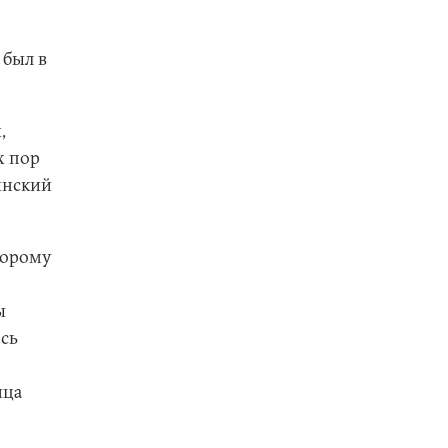
 был в
,
х пор
нинский
торому
ы
ось
ица