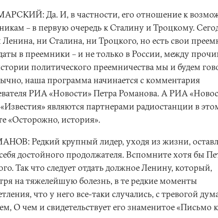
АРСКИЙ: Да. И, в частности, его отношение к возм
никам – в первую очередь к Сталину и Троцкому. Сего
 Ленина, ни Сталина, ни Троцкого, но есть свои прее
даты в преемники – и не только в России, между прочи
истории политического преемничества мы и будем гов
бычно, наша программа начинается с комментария
евателя РИА «Новости» Петра Романова. А РИА «Новос
а «Известия» являются партнерами радиостанции в это
те «Осторожно, история».
АНОВ: Редкий крупный лидер, уходя из жизни, оставл
 себя достойного продолжателя. Вспомните хотя бы Пе
го. Так что следует отдать должное Ленину, который,
тря на тяжелейшую болезнь, в те редкие моменты
тления, что у него все-таки случались, с тревогой дум
ем, О чем и свидетельствует его знаменитое «Письмо к