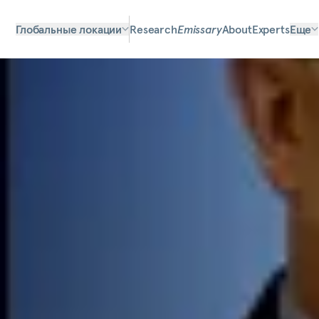
Глобальные локации
Research
Emissary
About
Experts
Еще