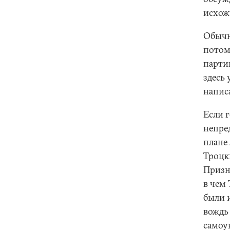
исхож
Обычн
потом
партии
здесь 
напис
Если г
непре
плане
Троцк
Призна
в чем
были 
вождь
самоу