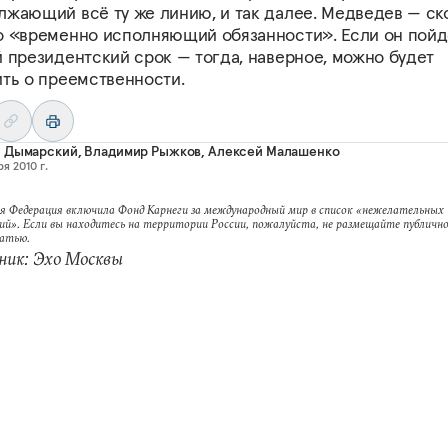
лжающий всё ту же линию, и так далее. Медведев — ск
о «временно исполняющий обязанности». Если он пойд
й президентский срок — тогда, наверное, можно будет
ить о преемственности.
й Дымарский
,
Владимир Рыжков
,
Алексей Малашенко
я 2010 г.
я Федерация включила Фонд Карнеги за международный мир в список «нежелательных
ий». Если вы находитесь на территории России, пожалуйста, не размещайте публично
татью.
ник: Эхо Москвы