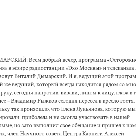
АРСКИЙ: Всем добрый вечер, программа «Осторожн
ия» в эфире радиостанции «Эхо Москвы» и телеканала 
зовут Виталий Дымарский. И я, ведущий этой програ
й же ведущий, который всегда находится рядом со мн
руку, сегодня напротив, визави, лицом к лицу, глаза в г
лее – Владимир Рыжков сегодня пересел в кресло гостя,
льку так произошло, что Елена Лукьянова, которую мы
ировали, приболела и не смогла участвовать в нашей
амме, но зато выполнил свое обещание и пришел к нам
ик, член Научного совета Центра Карнеги Алексей