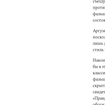
съезду
проти
фальш
состо
Аргум
поско
лишь д
стиль 
Након
бы в э
класси
фальши
скрыть
свидет
«Правд
обсужд