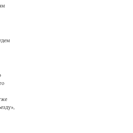
ам
удем
о
то
уже
езду»,