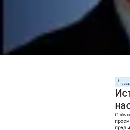
В
ПРЕСС
Ис
на
Сейча
преем
преды