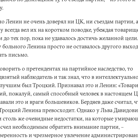
у.
о Ленин не очень доверял ни ЦК, ни съездам партии, 
у всегда вел их на коротком поводке, убеждая товарищ
 до тех пор, пока не удавалось достичь желанной цели
у больного Ленина просто не оставалось другого выход
ать письмо.
оворить о претендентах на партийное наследство, то
двзятый наблюдатель и так знал, что в интеллектуальн
 лучшим был Троцкий. Признавал это и Ленин: «Товар
ий, пожалуй, самый способный человек в настоящем Ц
вали это и враги большевиков. Бердяев даже считал, ч
 Троцкий Ленина превосходит. Однако у Льва Давидов
и столь же очевидные недостатки, на которые умираю
 счел необходимым обратить внимание партии, –
веренность и чрезмерное увлечение администрирован