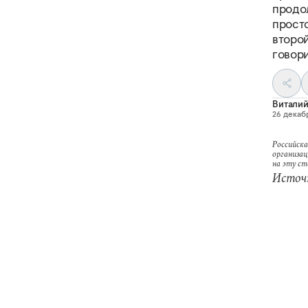
продо
прост
второ
говор
Витали
26 декабр
Российска
организац
на эту с
Источ