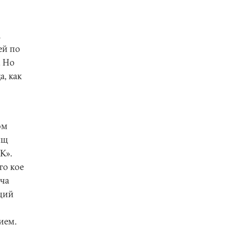
а
ей по
. Но
а, как
ом
ищ
К».
то кое
ича
щий
ием.