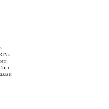
о,
RTVi.
ммы.
ой по
лаза и