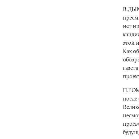
В.ДЫМ
преем
нет ни
канди
этой 
Как о
обозр
газет
проек
П.РОМ
после
Велико
несмо
просве
будущ