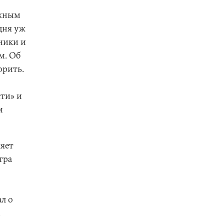
ожным
дня уж
мники и
м. Об
орить.
ти» и
м
яет
тра
ал о