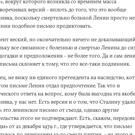
», вокруг которого возникла со временем масса
воречивых версий – вплоть до того, что это вообще
ивка, поскольку смертельно больной Ленин просто не
янии подобное письмо продиктовать.
ент веский, но окончательно ничего не доказывающий
льку все связанное с болезнью и смертью Ленина до си
огадки и предположения – не более того. Да и сам ле
письма склоняет к тому, что это все-таки подлинник.
ец, не вижу ни единого претендента на наследство, ко
том письме Ленин отдал предпочтение. Так что и
ческого ответа на вопрос, кому была выгодна эта якоб
вка, у нас нет. Есть версия и о том, что Сталину удал
 это ленинское письмо от съезда, однако другие
ельства этого не подтверждают. Есть, скажем, передов
ы» от 21 декабря 1979 г., где утверждается, что письмо
алось по делегациям 13-го съезда партии, – из этого и