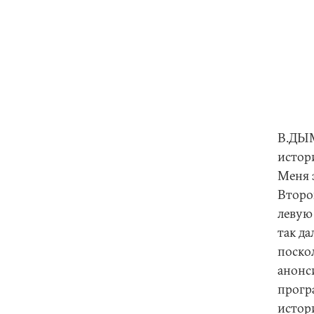
В.ДЫМ
истор
Меня 
Второ
левую 
так да
поско
анонс
прогр
истор