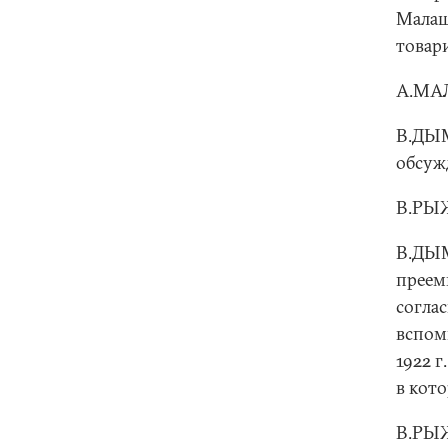
Малаш
товар
А.МА
В.ДЫМ
обсуж
В.РЫЖ
В.ДЫМ
преем
согла
вспомн
1922 г
в кот
В.РЫЖ