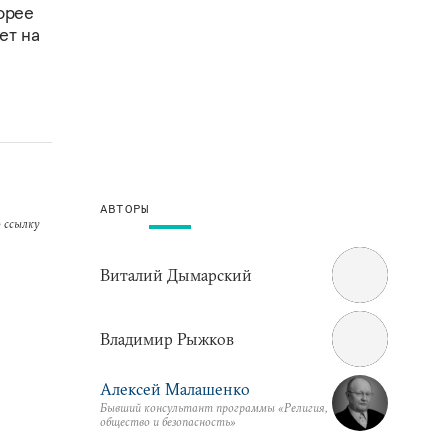
орее
ет на
АВТОРЫ
 ссылку
Виталий Дымарский
Владимир Рыжков
Алексей Малашенко
Бывший консультант программы «Религия,
общество и безопасность»