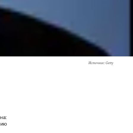
Источник
: Getty
на:
нию