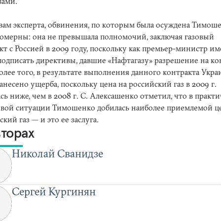
вами.
вам эксперта, обвинения, по которым была осуждена Тимоше
омерны: она не превышала полномочий, заключая газовый
кт с Россией в 2009 году, поскольку как премьер-министр им
подписать директивы, давшие «Нафтагазу» разрешение на ко
Более того, в результате выполнения данного контракта Укра
анесено ущерба, поскольку цена на российский газ в 2009 г.
ась ниже, чем в 2008 г. С. Алексашенко отметил, что в практ
вой ситуации Тимошенко добилась наиболее приемлемой ц
кий газ — и это ее заслуга.
вторах
Николай Сванидзе
Сергей Кургинян