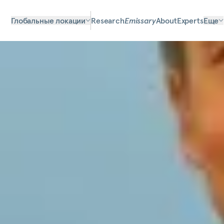
Глобальные локации
Research
Emissary
About
Experts
Еще