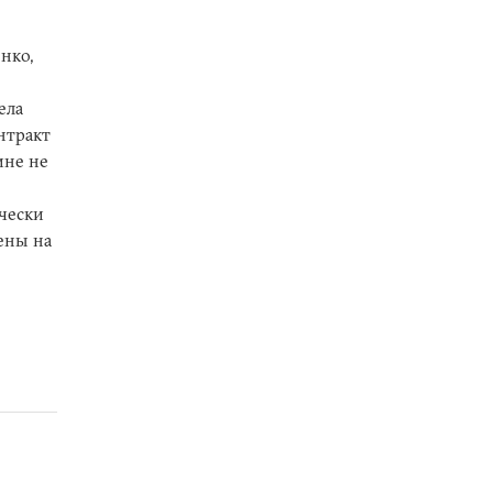
нко,
ела
нтракт
ине не
ически
ены на