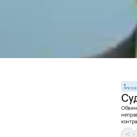
В
ПРЕСС
Су
Обвин
непра
контра