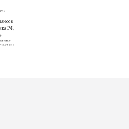
ика»
нансов
нка РФ,
».
оженные
ников или