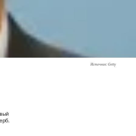
Источник
: Getty
овый
ерб.