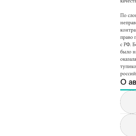
качест
По сло
неправ
контра
право 
с РФ. 
было н
оказал
тупико
российс
О а