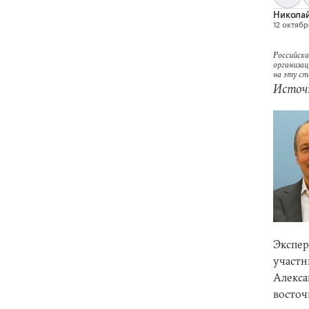
Николай
12 октября
Российска
организац
на эту с
Источ
Экспер
участн
Алекса
восточ