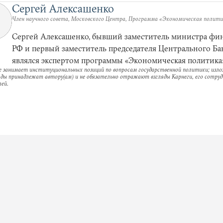
Сергей Алексашенко
Член научного совета, Московского Центра, Программа «Экономическая полит
Сергей Алексашенко, бывший заместитель министра фи
РФ и первый заместитель председателя Центрального Ба
являлся экспертом программы «Экономическая политика
е занимает институциональных позиций по вопросам государственной политики; изл
ляды принадлежат автору(ам) и не обязательно отражают взгляды Карнеги, его сотруд
ей.