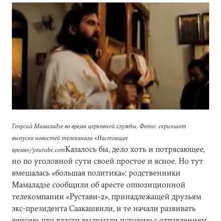
Георгий Мамаладзе во время церковной службы. Фото: скриншот
выпуска новостей телеканала «Настоящее
Казалось бы, дело хоть и потрясающее,
время»/youtube.com
но по уголовной сути своей простое и ясное. Но тут
вмешалась «большая политика»: родственники
Мамаладзе сообщили об аресте оппозиционной
телекомпании «Рустави-2», принадлежащей друзьям
экс-президента Саакашвили, и те начали развивать
версию, что власти выдумали историю с отравлением,