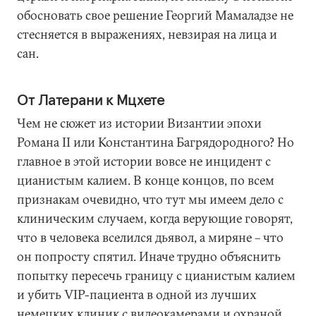
обосновать свое решение Георгий Мамаладзе не
стесняется в выражениях, невзирая на лица и
сан.
От Латерани к Мцхете
Чем не сюжет из истории Византии эпохи
Романа II или Константина Багрядородного? Но
главное в этой истории вовсе не инцидент с
цианистым калием. В конце концов, по всем
признакам очевидно, что тут мы имеем дело с
клиническим случаем, когда верующие говорят,
что в человека вселился дьявол, а миряне – что
он попросту спятил. Иначе трудно объяснить
попытку пересечь границу с цианистым калием
и убить VIP-пациента в одной из лучших
немецких клиник с видеокамерами и охраной.