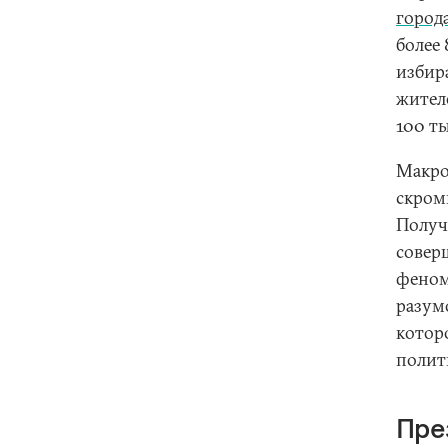
город
более
избира
жител
100 ты
Макро
скром
Получ
совер
феном
разум
котор
полит
Пре