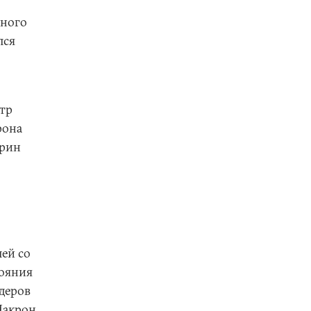
ьного
лся
нтр
рона
арин
лей со
тояния
идеров
Макрон