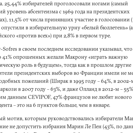
а. 25,44% избирателей проголосовали ногами (самый
ий уровень абсентеизма с 1969 года на президентских
ах), 11,5% от числа принявших участие в голосовании 
) опустили в избирательную урну «белый бюллетень» (
ского «против всех») при 2,8% в первом туре.
-Sofres в своем последнем исследовании указывал, что
о 41% опрошенных желали Макрону «играть важную
ическую роль в будущем», тогда как в прошлом другие
ители президентских выборов во Франции имели не м
одобных пожеланий (Ширак в 1995 году – 64%, в 2002-
аркози в 2007 году – 63%, и даже Олланд в 2012-м – 55%
им данным СЕVIPOF, 47% французов не любят нового
ента – это на 6 пунктов больше, чем в январе.
ый мотив, которым руководствовались избиратели Ма
ание не допустить избрания Марин Ле Пен (43%, по да