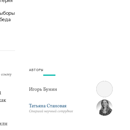
 теряя
выборы
обеда
АВТОРЫ
 ссылку
Игорь Бунин
д
как
Татьяна Становая
Старший научный сотрудник
 млн