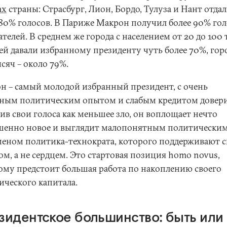
ах
страны: Страсбург, Лион, Бордо, Тулуза и Нант отда
 80% голосов. В Париже Макрон получил более 90% го
телей. В среднем же города с населением от 20 до 100
ей давали избранному президенту чуть более 70%, гор
сяч – около 79%.
н – самый молодой избранный президент, с очень
ным политическим опытом и слабым кредитом довери
ив свои голоса как меньшее зло, он воплощает нечто
шенно новое и выглядит малопонятным политически
еном политика-технократа, которого поддерживают с
ом, а не сердцем. Это стартовая позиция homo novus,
ому предстоит большая работа по накоплению своего
ического капитала.
зидентское большинство: быть или