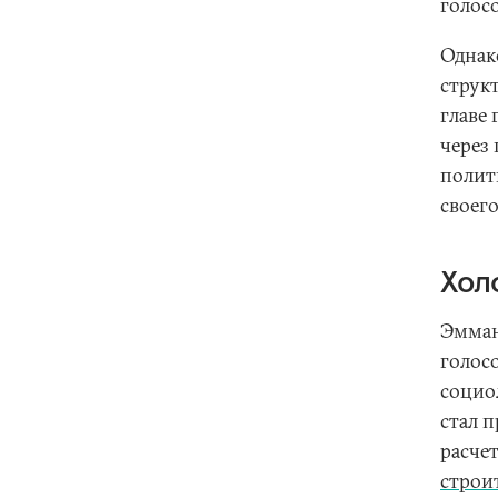
голос
Однак
струк
главе
через
полит
своег
Хол
Эмман
голос
социо
стал 
расче
строи