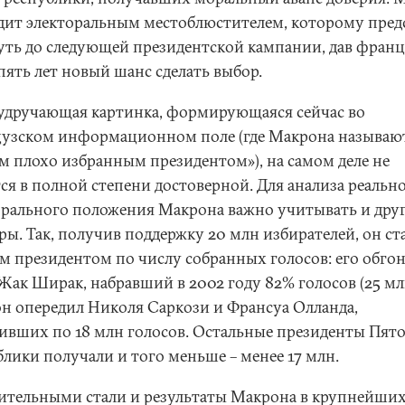
дит электоральным местоблюстителем, которому пред
уть до следующей президентской кампании, дав фран
пять лет новый шанс сделать выбор.
 удручающая картинка, формирующаяся сейчас во
узском информационном поле (где Макрона называю
м плохо избранным президентом»), на самом деле не
ся в полной степени достоверной. Для анализа реальн
орального положения Макрона важно учитывать и дру
ры. Так, получив поддержку 20 млн избирателей, он ст
м президентом по числу собранных голосов: его обго
Жак Ширак, набравший в 2002 году 82% голосов (25 мл
н опередил Николя Саркози и Франсуа Олланда,
ивших по 18 млн голосов. Остальные президенты Пят
блики получали и того меньше – менее 17 млн.
ительными стали и результаты Макрона в крупнейши