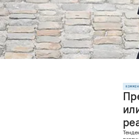
КОММЕ
Пр
ил
ре
Тенде