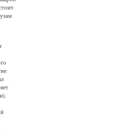
стоит
цузам
т
ого
гие
ал
няет
н).
ой
х