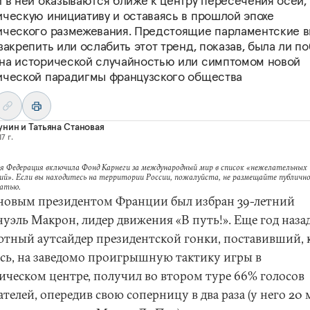
 в ней оказываются ближе к центру пересечения осей,
ическую инициативу и оставаясь в прошлой эпохе
ического размежевания. Предстоящие парламентские 
закрепить или ослабить этот тренд, показав, была ли п
на исторической случайностью или симптомом новой
ической парадигмы французского общества
унин
и
Татьяна Становая
7 г.
я Федерация включила Фонд Карнеги за международный мир в список «нежелательных
ий». Если вы находитесь на территории России, пожалуйста, не размещайте публично
татью.
 новым президентом Франции был избран 39-летний
уэль Макрон, лидер движения «В путь!». Еще год наза
ютный аутсайдер президентской гонки, поставивший, 
ось, на заведомо проигрышную тактику игры в
ическом центре, получил во втором туре 66% голосов
телей, опередив свою соперницу в два раза (у него 20