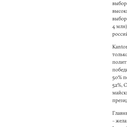
выбор
высок
выбор
4 млн
россий
Kantor
тольк
полит
побед
50% п
52%, C
майск
презид
Главн
– жел