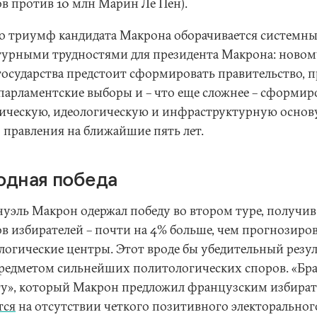
ов против 10 млн Марин Ле Пен).
о триумф кандидата Макрона оборачивается системн
турными трудностями для президента Макрона: новом
 государства предстоит сформировать правительство, 
 парламентские выборы и – что еще сложнее – сформир
ическую, идеологическую и инфраструктурную основу
о правления на ближайшие пять лет.
одная победа
уэль Макрон одержал победу во втором туре, получи
ов избирателей – почти на 4% больше, чем прогнозиро
логические центры. Этот вроде бы убедительный резу
предметом сильнейших политологических споров. «Бра
ту», который Макрон предложил французским избират
тся
на отсутствии четкого позитивного электоральног