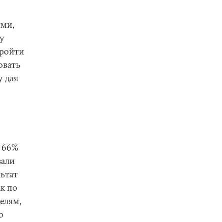
ыми,
у
пройти
овать
 для
в 66%
вали
льтат
к по
елям,
о