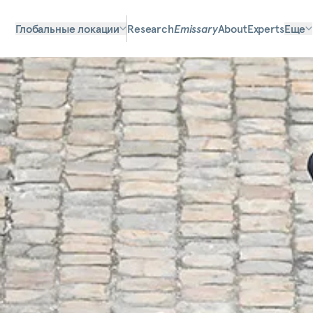
Глобальные локации
Research
Emissary
About
Experts
Еще