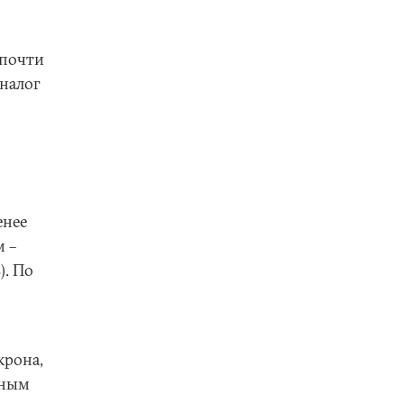
(почти
аналог
енее
м –
). По
крона,
нным