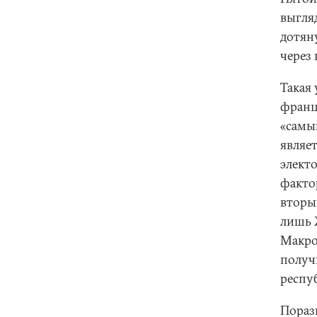
выгля
дотян
через 
Такая
франц
«самы
являет
элект
факто
вторы
лишь 
Макро
получ
респу
Пораз