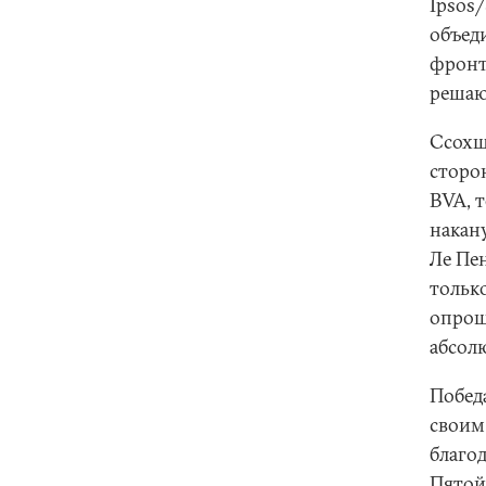
Ipsos/
объед
фронта
решаю
Ссохш
сторо
BVA, т
накан
Ле Пен
тольк
опрош
абсол
Побед
своим
благо
Пятой