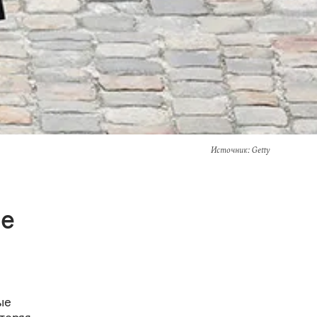
Источник
: Getty
ие
ые