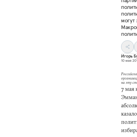
партии
полит
полит
могут 
Макро
полит
Игорь Б
10 мая 201
Российска
организац
на эту с
7 мая
Эмман
абсол
казал
полит
избира