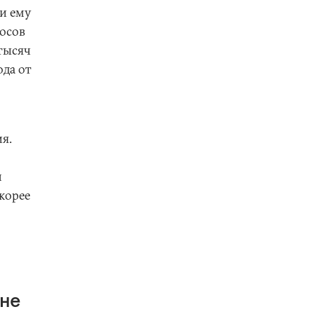
ли ему
лосов
 тысяч
ода от
я.
м
корее
 не