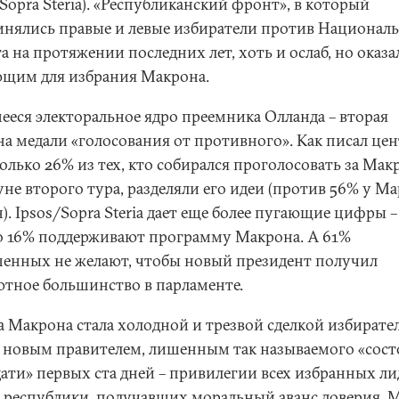
Sopra Steria). «Республиканский фронт», в который
инялись правые и левые избиратели против Национал
 на протяжении последних лет, хоть и ослаб, но оказа
щим для избрания Макрона.
ееся электоральное ядро преемника Олланда – вторая
на медали «голосования от противного». Как писал це
олько 26% из тех, кто собирался проголосовать за Мак
уне второго тура, разделяли его идеи (против 56% у М
). Ipsos/Sopra Steria дает еще более пугающие цифры –
о 16% поддерживают программу Макрона. А 61%
енных не желают, чтобы новый президент получил
ютное большинство в парламенте.
а Макрона стала холодной и трезвой сделкой избирате
 новым правителем, лишенным так называемого «сос
дати» первых ста дней – привилегии всех избранных л
 республики, получавших моральный аванс доверия. 