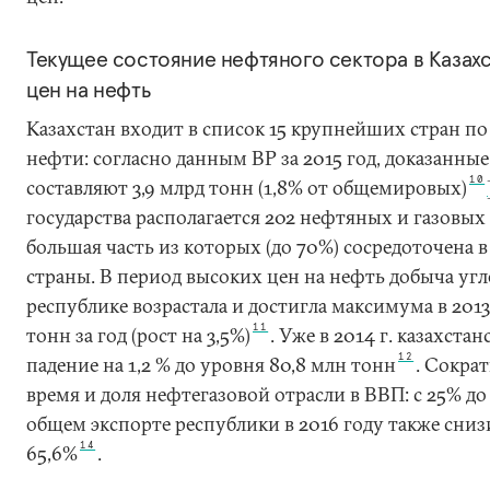
Текущее состояние нефтяного сектора в Казах
цен на нефть
Казахстан входит в список 15 крупнейших стран по
нефти: согласно данным BP за 2015 год, доказанные
10
составляют 3,9 млрд тонн (1,8% от общемировых)
государства располагается 202 нефтяных и газовых
большая часть из которых (до 70%) сосредоточена 
страны. В период высоких цен на нефть добыча угл
республике возрастала и достигла максимума в 2013 
11
тонн за год (рост на 3,5%)
. Уже в 2014 г. казахста
12
падение на 1,2 % до уровня 80,8 млн тонн
. Сократ
время и доля нефтегазовой отрасли в ВВП: с 25% до
общем экспорте республики в 2016 году также снизи
14
65,6%
.