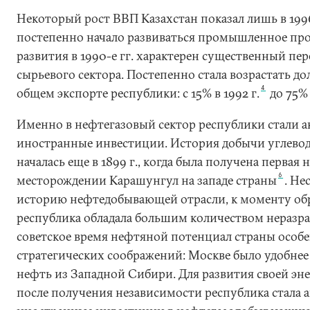
Некоторый рост ВВП Казахстан показал лишь в 1996 
постепенно начало развиваться промышленное прои
развития в 1990-е гг. характерен существенный пер
сырьевого сектора. Постепенно стала возрастать до
4
общем экспорте республики: с 15% в 1992 г.
до 75% 
Именно в нефтегазовый сектор республики стали 
иностранные инвестиции. История добычи углевод
началась еще в 1899 г., когда была получена первая 
6
месторождении Карашунгул на западе страны
. Не
историю нефтедобывающей отрасли, к моменту об
республика обладала большим количеством неразра
советское время нефтяной потенциал страны особе
стратегических соображений: Москве было удобнее
нефть из Западной Сибири. Для развития своей эн
после получения независимости республика стала 