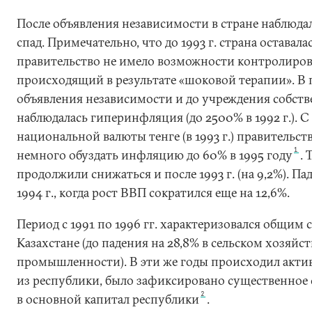
После объявления независимости в стране наблюд
спад. Примечательно, что до 1993 г. страна оставалас
правительство не имело возможности контролирова
происходящий в результате «шоковой терапии». В 
объявления независимости и до учреждения собств
наблюдалась гиперинфляция (до 2500% в 1992 г.). 
национальной валюты тенге (в 1993 г.) правительст
1
немного обуздать инфляцию до 60% в 1995 году
.
продолжили снижаться и после 1993 г. (на 9,2%). П
1994 г., когда рост ВВП сократился еще на 12,6%.
Период с 1991 по 1996 гг. характеризовался общим 
Казахстане (до падения на 28,8% в сельском хозяйст
промышленности). В эти же годы происходил акти
из республики, было зафиксировано существенное
2
в основной капитал республики
.