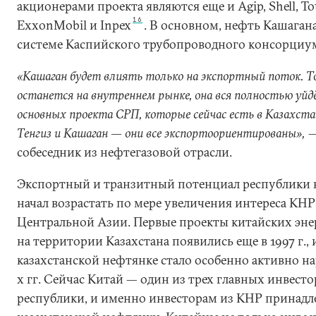
акционерами проекта являются еще и Agip, Shell, T
16
ExxonMobil и Inpex
. В основном, нефть Кашагана
системе Каспийского трубопроводного консорциу
«Кашаган будет влиять только на экспортный поток. Т
останется на внутреннем рынке, она вся полностью уйд
основных проекта СРП, которые сейчас есть в Казахста
Тенгиз и Кашаган — они все экспортоориентированы»,
—
собеседник из нефтегазовой отрасли.
Экспортный и транзитный потенциал республики в
начал возрастать по мере увеличения интереса КНР
Центральной Азии. Первые проекты китайских эн
на территории Казахстана появились еще в 1997 г., 
казахстанской нефтянке стало особенно активно на
х гг. Сейчас Китай — один из трех главных инвест
республики, и именно инвесторам из КНР принадл