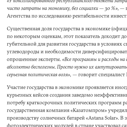
«У консолидированного республиканского бюджета затра
чисто затраты на экономику, без социалки — 30 %»,
— 
Агентства по исследованию рентабельности инвес
Существенная доля государства в экономике (офиц
по некоторым оценкам, этот показатель доходит до
губительной для развития государства в условиях с
углеводороды и необходимости диверсифицироват
опрошенные эксперты.
«Все программы и расходы на 
абсолютно бесполезны. Просто нужно их ампутировать
серьезная политическая воля»,
— говорит специалист 
Участие государства в экономике проявляется иногд
курьезных кейсов создания заведомо неэффективн
потребу краткосрочных политических программ разв
государственная компания «Казатомпром» учредила
производству солнечных батарей «Astana Solar». В 
фотоэлектрических модулей в стране участвовал с