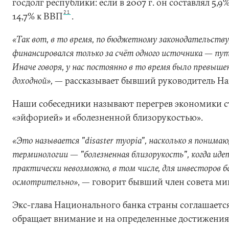
госдолг республики: если в 2007 г. он составлял 5,9%
21
14,7% к ВВП
.
«Так вот, в то время, по бюджетному законодательств
финансировался только за счёт одного источника — пу
Иначе говоря, у нас постоянно в то время было превыше
доходной»,
— рассказывает бывший руководитель На
Наши собеседники называют перегрев экономики с
«эйфорией» и «болезненной близорукостью».
«Это называется "disaster myopia", насколько я понимаю
терминологии — "болезненная близорукость", когда иде
практически невозможно, в том числе, для инвесторов б
осмотрительно»
, — говорит бывший член совета ми
Экс-глава Национального банка страны соглашается
обращает внимание и на определенные достижения 