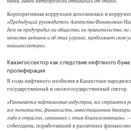
банка. Банки категорически отказались от этого».
Корпоративная коррупция дополнилась и коррум
«Предыдущий руководитель Агентства Финансового Над
деле не предупредил ни общество, ни правительство, ни 
качестве активов и об этих угрозах, продолжает свою у
квазигоссекторе».
Квазигоссектор как следствие нефтяного бума
пролиферация
В годы нефтяного изобилия в Казахстане народилс
государственный и окологосударственный сектор.
«Развивается нефтегазовая индустрия, все стремятся р
все экономисты, финансисты, инвестиционные банкиры
либо в отраслях, связанных с этим благосостоянием»,
—
собеседник, поработавший в различных финансов