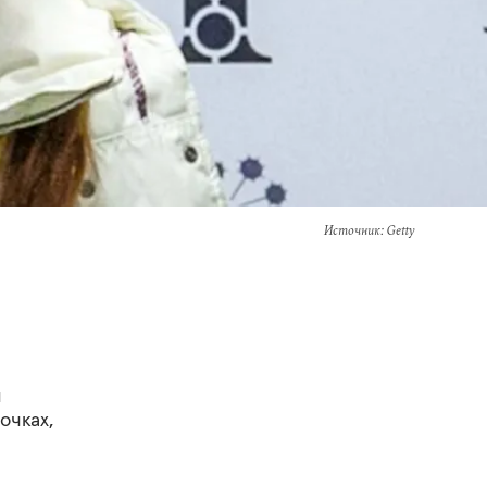
Источник
: Getty
м
очках,