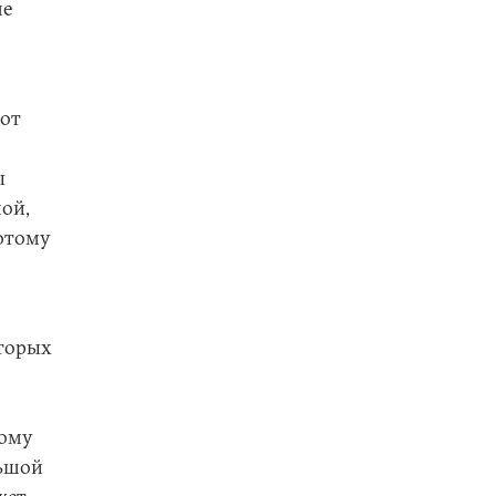
не
вот
ы
ной,
потому
оторых
дому
льшой