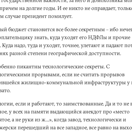
т государственной важности, за него и домохозяйка мо
 причем на долгие годы. И ее никто не оправдает, тольк
м случае президент помилует.
ый бюджет становится все более секретным – ибо нече
оплательщику знать, куда уходят его НДФЛы и прочие
Куда надо, туда и уходят, точнее, улетают и падают по
нях разной степени географической доступности.
обенно пикантны технологические секреты. С
логическими прорывами, если не считать прорывов
ившейся жилищно-коммунальной инфраструктуры у 
вато.
огии, если и работают, то заимствованные. Да и то не в
ное, у всех на памяти выдающийся анекдот про «место
тое, а не руки из ж…», когда завод, технологически и
жерски перешедший на все западное, все равно на выхо