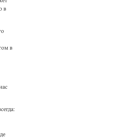
жет
о в
го
том в
нас
сегда:
де