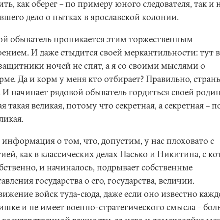
ть, как оберег – по примеру юного следователя, так и 
вшего дело о пытках в ярославской колонии.
ой обыватель проникается этим торжественным
оением. И даже стыдится своей меркантильности: тут 
защитники ночей не спят, а я со своими мыслями о
рме. Да и корм у меня кто отбирает? Правильно, стран
 И начинает рядовой обыватель гордиться своей роди
я такая великая, потому что секретная, а секретная – 
ликая.
 информация о том, что, допустим, у нас плоховато с
ией, как в классических делах Пасько и Никитина, с к
обственно, и начиналось, подрывает собственные
авления государства о его, государства, величии.
вижение войск туда-сюда, даже если оно известно каж
ишке и не имеет военно-стратегического смысла – бо