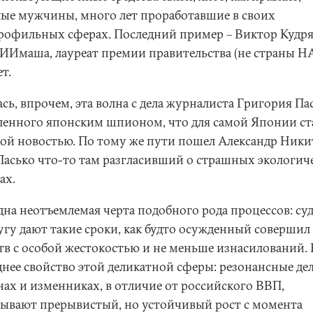
ые мужчины, много лет проработавшие в своих
рофильных сферах. Последний пример – Виктор Кудр
ИИмаша, лауреат премии правительства (не страны Н
ет.
сь, впрочем, эта волна с дела журналиста Григория Па
ленного японским шпионом, что для самой Японии ст
ой новостью. По тому же пути пошел Александр Ники
 Пасько что-то там разгласивший о страшных экологич
ах.
дна неотъемлемая черта подобного рода процессов: суд
угу дают такие сроки, как будто осужденный совершил
тв с особой жестокостью и не меньше изнасилований. 
днее свойство этой деликатной сферы: резонансные дел
ах и изменниках, в отличие от российского ВВП,
ывают прерывистый, но устойчивый рост с момента