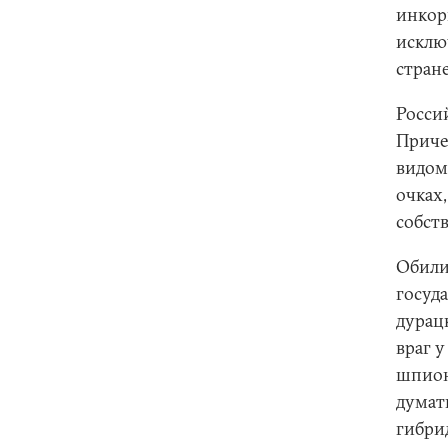
инкор
исклю
стране
Россий
Приче
видом
очках
собств
Обили
госуда
дурац
враг у
шпион
думат
гибри