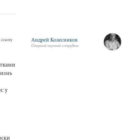
Андрей Колесников
 ссылку
Старший научный сотрудник
ытками
жизнь
: у
рски