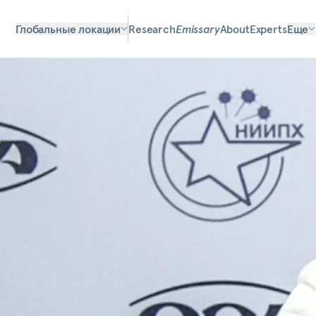
Глобальные локации
Research
Emissary
About
Experts
Еще