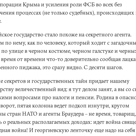
порации Крыма и усиления роли ФСБ во всех без
чения процессах (не только судебных), происходящих 
.
ское государство стало похоже на секретного агента.
м по нему, как по человеку, который ходит с загадочн
 по улице в черном костюме, черном галстуке и черны
, время от времени что-то доверительно сообщая лацк
енного пиджака, это сразу видно. С десяти шагов.
е секретов и государственных тайн придает нашему
рству величественный вид: я тут делом занят, а вы со 
кими вопросами про налоги и пенсии. Родина в опасно
 ворот, пятая колонна ведет подкоп изнутри, кругом
ы стран НАТО и агенты Браудера – не время, товарищ,
ь о реальных располагаемых доходах: идет война свящ
дная война! И георгиевскую ленточку еще надо на себя