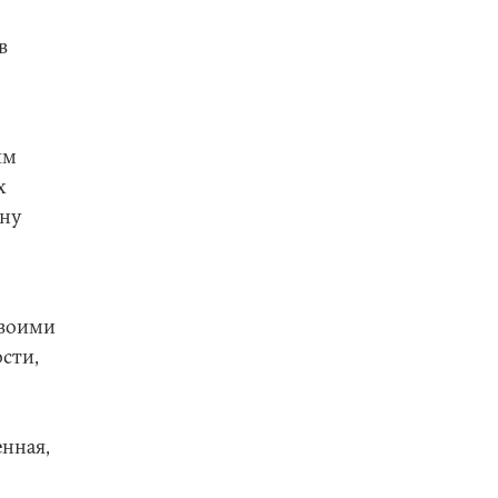
в
ым
х
ану
своими
сти,
енная,