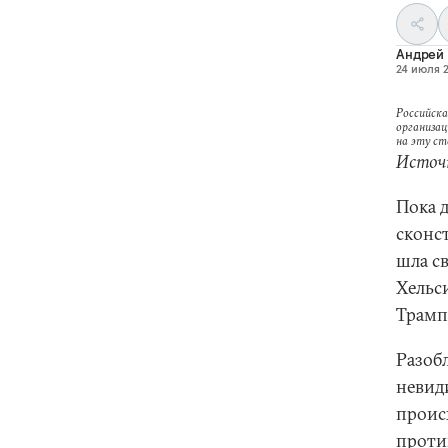
Андрей
24 июля 2
Российска
организац
на эту с
Источн
Пока 
сконс
шла с
Хельси
Трамп
Разоб
невид
проис
проти