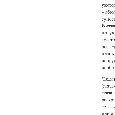
уютно
– обы
супос
Росгва
получ
аресто
разве
планы
воору
вообра
Чаще в
(стать
сказал
раскр
есть 
или ис