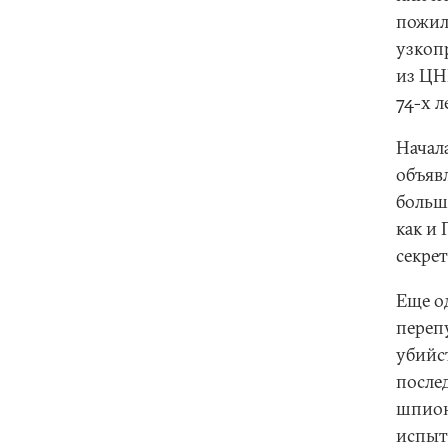
пожил
узкоп
из ЦН
74-х л
Начала
объяв
больш
как и
секрет
Еще о
переп
убийс
после
шпион
испыт