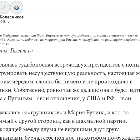
 Колесников
018 г.
я Федерация включила Фонд Карнеги за международный мир в список «нежелательных
ий». Если вы находитесь на территории России, пожалуйста, не размещайте публично
татью.
ик: Газета.ru
длилась судьбоносная встреча двух президентов с поп
труировать несуществующую реальность, настоящая 
воим чередом, словно бы ничего и не происходило в
нки. Собственно, ровно так же дальше она и будет идти
а с Путиным – свои отношения, у США и РФ – свои.
лачались 12 «грушников» и Мария Бутина, и кто-то
имый с другой стороны, как в шахматной партии,
ходящей между двумя не видящими друг друга
вниками, бурчал себе под нос, на котором по-бухгалте