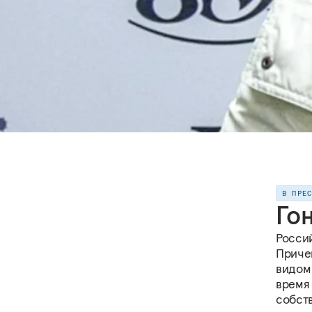
В ПРЕ
Го
Россий
Причем
видом 
время
собств