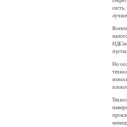
секре
сесть,
лучше
Военн
налог
НДСы. 
пусты
Но ос
техно
износ
плохо
Технол
навер
прокля
менед