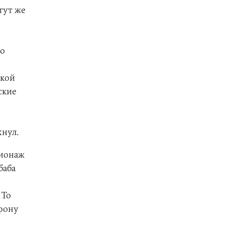
тут же
то
ской
ские
хнул.
пионаж
баба
 То
ефону