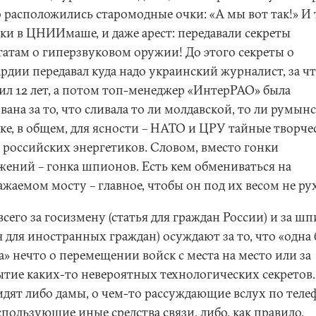
 расположились старомодные очки: «А мы вот так!» И 
ски в ЦНИИмаше, и даже арест: передавали секреты
татам о гиперзвуковом оружии! До этого секреты о
рдии передавал куда надо украинский журналист, за ч
ил 12 лет, а потом топ-менеджер «ИнтерРАО» была
вана за то, что сливала то ли молдавской, то ли румын
дке, в общем, для ясности – НАТО и ЦРУ тайные творче
 российских энергетиков. Словом, вместо гонки
жений – гонка шпионов. Есть кем обмениваться на
жаемом мосту – главное, чтобы он под их весом не ру
сего за госизмену (статья для граждан России) и за ш
я для иностранных граждан) осуждают за то, что «одна 
а» нечто о перемещении войск с места на место или за
ытие каких-то невероятных технологических секретов.
сидят либо дамы, о чем-то рассуждающие вслух по тел
пользующие иные средства связи, либо, как правило,