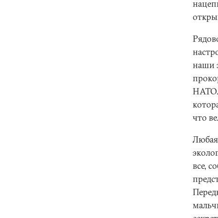
нацепи
откры
Рядов
настр
наши 
проко
НАТО.
котора
что ве
Любая
эколог
все, с
предст
Перед
мальч