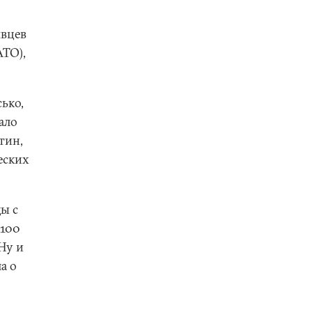
явцев
АТО),
сько,
ало
тин,
еских
ы с
 100
Ну и
а о