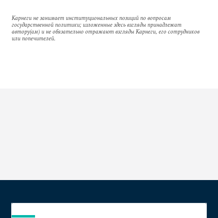
Карнеги не занимает институциональных позиций по вопросам
государственной политики; изложенные здесь взгляды принадлежат
автору(ам) и не обязательно отражают взгляды Карнеги, его сотрудников
или попечителей.