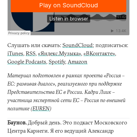
Слушать или скачать:
SoundCloud
; подписаться:
iTunes
,
RSS
,
«Яндекс.Музыка»
,
«ВКонтакте»
,
Google Podcasts
,
Spotify
,
Amazon
Материал подготовлен в рамках проекта «Россия –
ЕС: развивая диалог», реализуемого при поддержке
Представительства ЕС в России. Кадри Лиик –
участница экспертной сети ЕС – Россия по внешней
политике (
EUREN
)
Баунов.
Добрый день. Это подкаст Московского
Центра Карнеги. Я его ведущий Александр