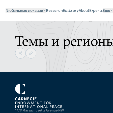
Глобальные локации
Research
Emissary
About
Experts
Еще
Темы и регион
1779 Massachusetts Avenue NW