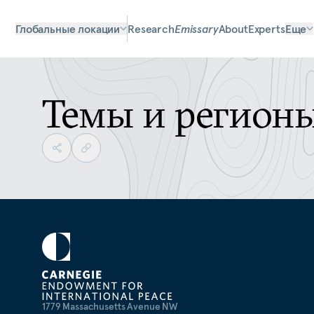
Глобальные локации
Research
Emissary
About
Experts
Еще
Темы и регион
1779 Massachusetts Avenue NW