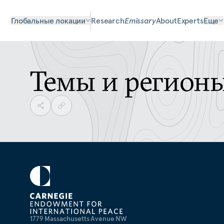
Глобальные локации
Research
Emissary
About
Experts
Еще
Темы и регион
1779 Massachusetts Avenue NW