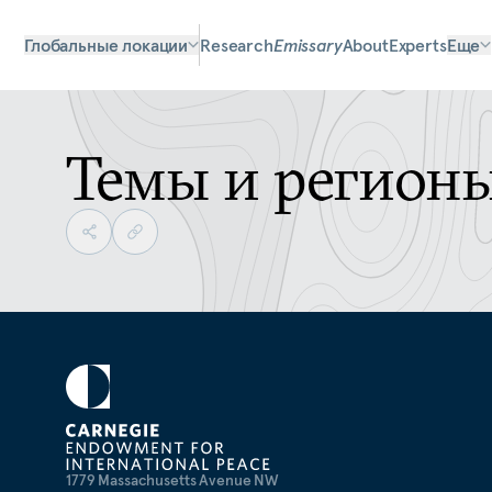
Глобальные локации
Research
Emissary
About
Experts
Еще
Темы и регион
1779 Massachusetts Avenue NW