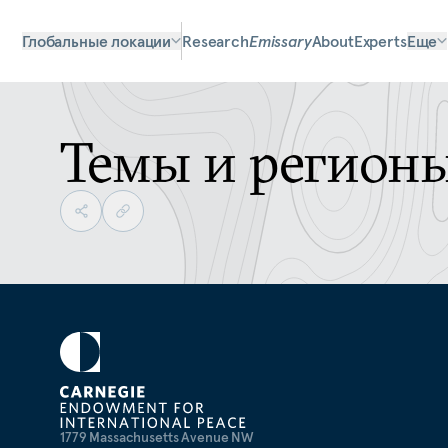
Глобальные локации
Research
Emissary
About
Experts
Еще
Темы и регион
1779 Massachusetts Avenue NW