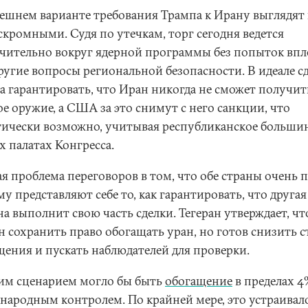
ешнем варианте требования Трампа к Ирану выглядят 
скромными. Судя по утечкам, торг сегодня ведется
чительно вокруг ядерной программы без попыток впл
ругие вопросы региональной безопасности. В идеале с
а гарантировать, что Иран никогда не сможет получит
е оружие, а США за это снимут с него санкции, что
тически возможно, учитывая республиканское больши
х палатах Конгресса.
я проблема переговоров в том, что обе страны очень п
у представляют себе то, как гарантировать, что другая
а выполнит свою часть сделки. Тегеран утверждает, чт
н сохранить право обогащать уран, но готов снизить с
щения и пускать наблюдателей для проверки.
им сценарием могло бы быть
обогащение
в пределах 4
народным контролем. По крайней мере, это устраивал