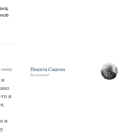
ана,
вное
Никита Смагин
 ссылку
Востоковед
 и
лано
-то и
е,
о и
у.