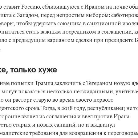
то ставит Россию, сблизившуюся с Ираном на почве об
икта с Западом, перед непростым выбором: саботиров
оворы, чтобы удержать союзника в санкционной изоля
опытаться стать важным посредником в соглашении, к
ыло с предыдущим вариантом сделки при президенте Б
.
же, только хуже
ные попытки Трампа заключить с Тегераном новую я
у могут показаться несколько неожиданными, учитывая
о он расторг старую во время своего первого
ентского срока. Тогда, в 2018 году, республиканец не т
торонне вышел из соглашения и ввел против Ирана
ство старых и новых санкций, но и выдвинул
малистские требования для возвращения к переговора