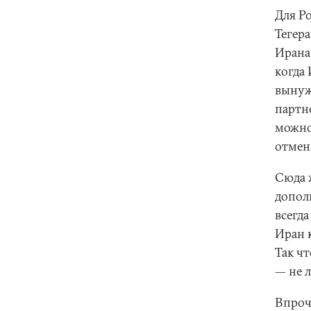
Для Р
Тегер
Ирана
когда
вынуж
партн
можно
отмен
Сюда 
допол
всегд
Иран 
Так ч
— не 
Впроч