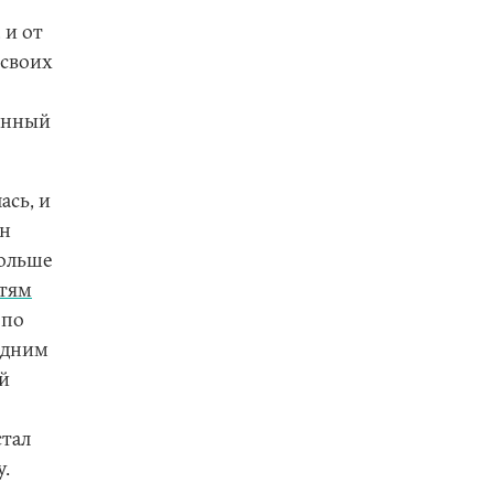
 и от
 своих
ванный
ась, и
ен
больше
тям
по
одним
й
стал
у.