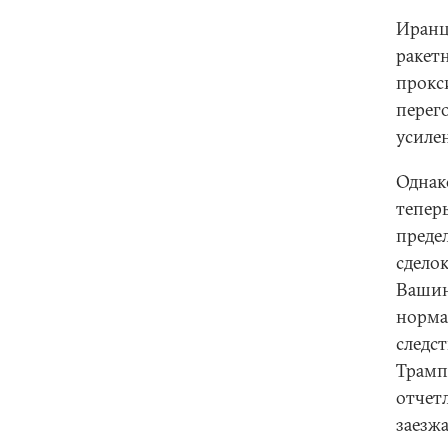
Иранц
ракет
прокси
перег
усиле
Однак
тепер
преде
сдело
Вашин
норма
следс
Трамп
отчет
заезжа