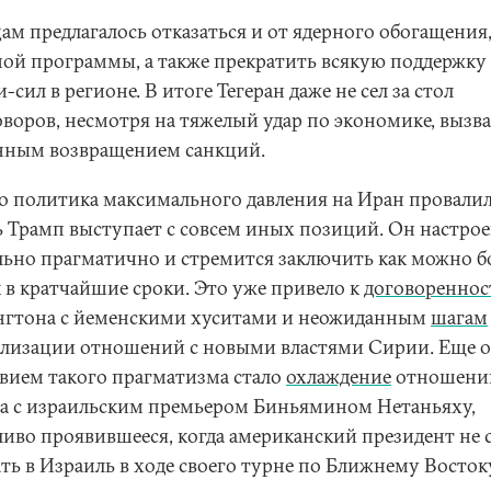
ам предлагалось отказаться и от ядерного обогащения,
ной программы, а также прекратить всякую поддержку
-сил в регионе. В итоге Тегеран даже не сел за стол
оворов, несмотря на тяжелый удар по экономике, выз
нным возвращением санкций.
о политика максимального давления на Иран провалил
ь Трамп выступает с совсем иных позиций. Он настро
льно прагматично и стремится заключить как можно 
к в кратчайшие сроки. Это уже привело к
договореннос
гтона с йеменскими хуситами и неожиданным
шагам
лизации отношений с новыми властями Сирии. Еще 
твием такого прагматизма стало
охлаждение
отношени
а с израильским премьером Биньямином Нетаньяху,
ливо проявившееся, когда американский президент не 
ть в Израиль в ходе своего турне по Ближнему Восток