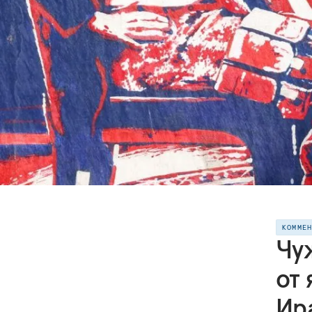
КОММЕ
Чу
от
Ир