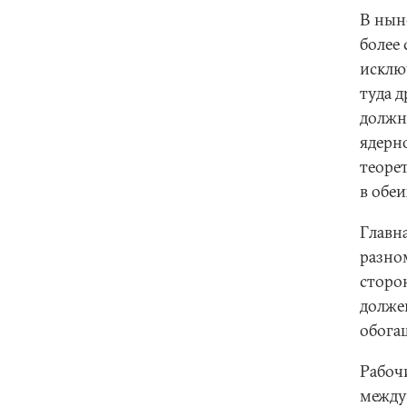
В нын
более 
исклю
туда д
должн
ядерно
теоре
в обеи
Главна
разном
сторон
долже
обога
Рабоч
между