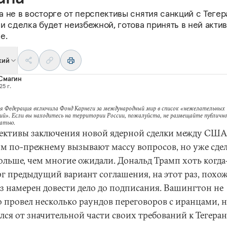
 не в восторге от перспективы снятия санкций с Тегер
и сделка будет неизбежной, готова принять в ней акти
е.
кий
Смагин
25 г.
я Федерация включила Фонд Карнеги за международный мир в список «нежелательных
ий». Если вы находитесь на территории России, пожалуйста, не размещайте публично
татью.
ективы заключения новой ядерной сделки между США
м по-прежнему вызывают массу вопросов, но уже сде
больше, чем многие ожидали. Дональд Трамп хоть когда
рг предыдущий вариант соглашения, на этот раз, похож
ез намерен довести дело до подписания. Вашингтон не
о провел несколько раундов переговоров с иранцами, н
лся от значительной части своих требований к Тегеран