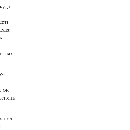
куда
ести
делка
ь
нство
о-
о он
тепень
% под
о