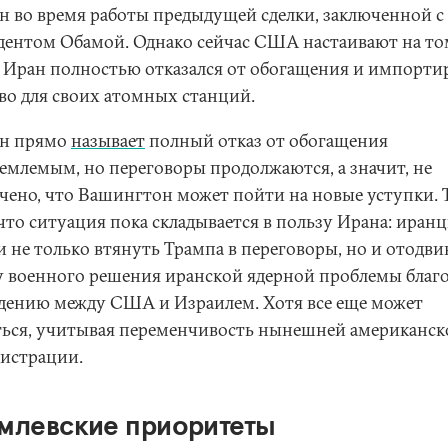
ан во время работы предыдущей сделки, заключенной с
дентом Обамой. Однако сейчас США настаивают на то
 Иран полностью отказался от обогащения и импорти
во для своих атомных станций.
ан прямо
называет
полный отказ от обогащения
емлемым, но переговоры продолжаются, а значит, не
чено, что Вашингтон может пойти на новые уступки. 
 что ситуация пока складывается в пользу Ирана: иран
и не только втянуть Трампа в переговоры, но и отодв
у военного решения иранской ядерной проблемы благ
дению между США и Израилем. Хотя все еще может
ться, учитывая переменчивость нынешней американск
истрации.
млевские приоритеты