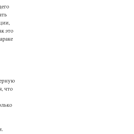
щего
ать
ции,
ак это
араке
дерную
, что
олько
м.