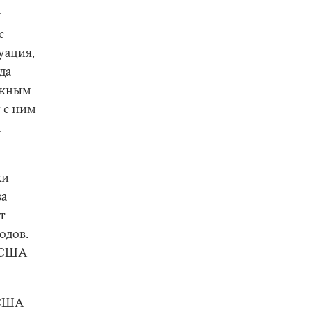
и
с
уация,
да
ежным
 с ним
и
ки
ва
т
одов.
и США
 США