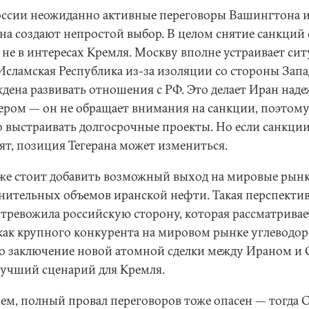
оссии неожиданно активные переговоры Вашингтона 
ана создают непростой выбор. В целом снятие санкций 
 не в интересах Кремля. Москву вполне устраивает сит
 Исламская Республика из-за изоляции со стороны Запа
дена развивать отношения с РФ. Это делает Иран над
ером — он не обращает внимания на санкции, поэтому
 выстраивать долгосрочные проекты. Но если санкци
ят, позиция Тегерана может измениться.
же стоит добавить возможный выход на мировые рын
нительных объемов иранской нефти. Такая перспекти
а тревожила российскую сторону, которая рассматривае
как крупного конкурента на мировом рынке углеводор
то заключение новой атомной сделки между Ираном 
лучший сценарий для Кремля.
ем, полный провал переговоров тоже опасен — тогда