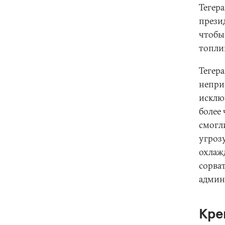
Тегер
прези
чтобы
топли
Тегер
непри
исклю
более
смогл
угроз
охлаж
сорва
админ
Кре