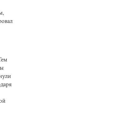
м,
ровал
Тем
цы
инули
одаря
ой