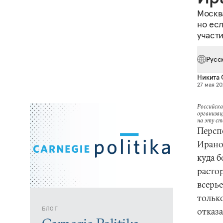
Москва
но есл
участи
Русс
Никита 
27 мая 20
Российска
организац
на эту с
Персп
Ирано
куда 
расто
всерь
тольк
БЛОГ
отказа