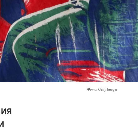
Фото: Getty Images
сия
и