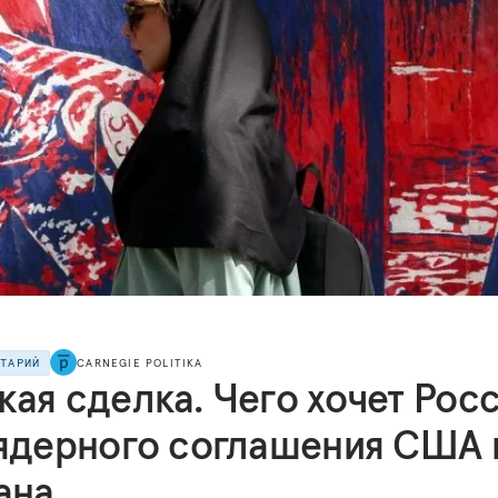
НТАРИЙ
CARNEGIE POLITIKA
жая сделка. Чего хочет Рос
 ядерного соглашения США 
ана