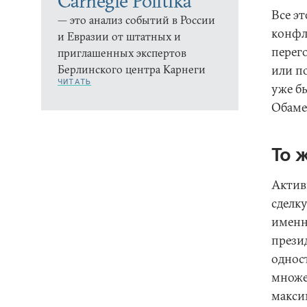
Carnegie Politika
Все э
— это анализ событий в России
конфл
и Евразии от штатных и
перег
приглашенных экспертов
Берлинского центра Карнеги
или п
ЧИТАТЬ
уже б
Обаме
То 
Актив
сделк
именн
презид
однос
множе
макси