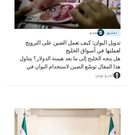
تعليق
صدى
تدويل اليوان: كيف تعمل الصين على الترويج
لعملتها في أسواق الخليج
هل يتجه الخليج إلى ما بعد هيمنة الدولار؟ يتناول
هذا المقال توسّع الصين لاستخدام اليوان في
أسواق الخليج، وما الذي يعنيه ذلك لمستقبل
أندرو بوني
النظام المالي الإقليمي، ولماذا تبدو مسألة فك
الارتباط بالدولار أكثر تعقيدًا مما توحي به العناوين.