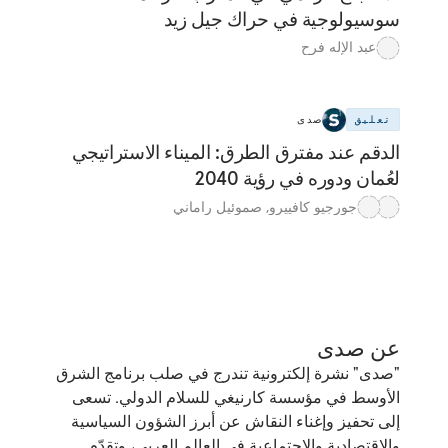
سوسيولوجية في حراك جيل زيد
عبد الإله فرح
تعليق
صدى
الدقم عند مفترق الطرق: الميناء الاستراتيجي
لعُمان ودوره في رؤية 2040
جورجيو كافييرو
,
صموئيل راماني
عن صدى
"صدى" نشرة إلكترونية تندرج في صلب برنامج الشرق
الأوسط في مؤسسة كارنيغي للسلام الدولي. تسعى
إلى تحفيز وإغناء النقاش عن أبرز الشؤون السياسية
والاقتصادية والاجتماعية في العالم العربي، وتقدّم