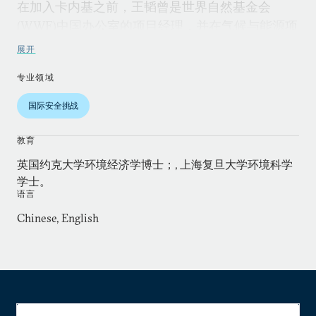
在加入卡内基之前，王韬曾是世界自然基金会
(WWF)中国办公室的项目经理，并在气候与能源项
目中负责情景分析、能源政策和气候变化适应等方
展开
面的研究。2006-2009年间，他曾在英国Tyndall气
专业领域
候变化研究中心以及苏塞克斯大学科学与技术政策
研究所(SPRU)担任核心研究员。
国际安全挑战
王韬博士曾在《气候政策(Climate Policy)》、《能
教育
源政策(Energy Policy)》和《整体环境科学(Science
英国约克大学环境经济学博士；, 上海复旦大学环境科学
of the Total Environment)》等学术期刊上发表多篇
学士。
论文，也为《金融时报》、《外交官》，《人民日
语言
报》和《中国日报》撰写过能源政策评论。他曾参
Chinese, English
与世界观察研究所(World Watch Institute)《2009
世界状况报告》，以及联合国开发计划署
《2007~2008 人类发展报告》的编写工作。同时
他也是《未来能源》与《低碳经济导论》的共同作
者之一。