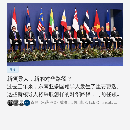
评论
新领导人，新的对华路径？
过去三年来，东南亚多国领导人发生了重要更迭。
这些新领导人将采取怎样的对华路径，与前任领导
人有何不同？
查曼· 米萨卢查· 威洛比
,
郭 清水
,
Lak Chansok
,
…
+
4