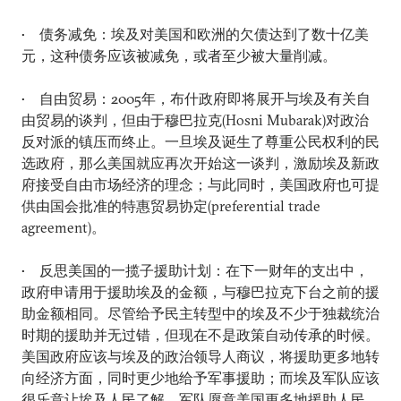
• 债务减免：埃及对美国和欧洲的欠债达到了数十亿美
元，这种债务应该被减免，或者至少被大量削减。
• 自由贸易：2005年，布什政府即将展开与埃及有关自
由贸易的谈判，但由于穆巴拉克(Hosni Mubarak)对政治
反对派的镇压而终止。一旦埃及诞生了尊重公民权利的民
选政府，那么美国就应再次开始这一谈判，激励埃及新政
府接受自由市场经济的理念；与此同时，美国政府也可提
供由国会批准的特惠贸易协定(preferential trade
agreement)。
• 反思美国的一揽子援助计划：在下一财年的支出中，
政府申请用于援助埃及的金额，与穆巴拉克下台之前的援
助金额相同。尽管给予民主转型中的埃及不少于独裁统治
时期的援助并无过错，但现在不是政策自动传承的时候。
美国政府应该与埃及的政治领导人商议，将援助更多地转
向经济方面，同时更少地给予军事援助；而埃及军队应该
很乐意让埃及人民了解，军队愿意美国更多地援助人民。