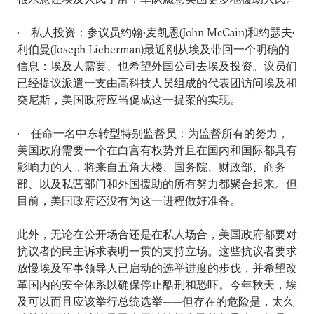
• 私人投资：参议员约翰•麦凯恩(John McCain)和约瑟夫•
利伯曼(Joseph Lieberman)最近刚从埃及带回一个明确的
信息：埃及人需要、也希望外国公司去埃及投资。议员们
已经提议派遣一支由高科技人员组成的代表团访问埃及和
突尼斯，美国政府应当促成这一提案的实现。
• 任命一名中东转型特别监督员：为监督所有的努力，
美国政府需要一个在白宫有权势并且在国内和国际都具有
影响力的人，将来自五角大楼、国务院、财政部、商务
部、以及私营部门和外国援助的所有努力都聚合起来。但
目前，美国政府还没有为这一进程做好准备。
此外，无论在公开场合还是在私人场合，美国政府都要对
抗议者的民主诉求表明一贯的支持立场。这些抗议者要求
放慢埃及军事领导人已启动的选举进度的步伐，并希望改
革国内的安全体系以确保停止酷刑和恐吓。今年秋天，埃
及可以而且应该举行总统选举——但存在的危险是，太久