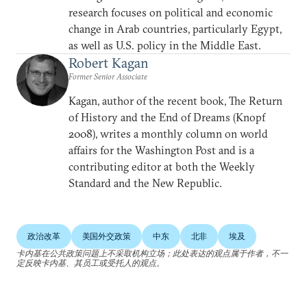
research focuses on political and economic
change in Arab countries, particularly Egypt,
as well as U.S. policy in the Middle East.
Robert Kagan
Former Senior Associate
Kagan, author of the recent book, The Return
of History and the End of Dreams (Knopf
2008), writes a monthly column on world
affairs for the Washington Post and is a
contributing editor at both the Weekly
Standard and the New Republic.
政治改革
美国外交政策
中东
北非
埃及
卡内基在公共政策问题上不采取机构立场；此处表达的观点属于作者，不一
定反映卡内基、其员工或受托人的观点。