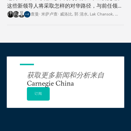
这些新领导人将采取怎样的对华路径，与前任领导
人有何不同？
查曼· 米萨卢查· 威洛比
,
郭 清水
,
Lak Chansok
,
…
+
4
获取更多新闻和分析来自
Carnegie China
订阅