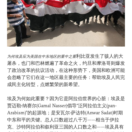
利比亚发生了骇人的大
为何埃及应为美国在中东地区的重中之重
屠杀，也门和巴林燃遍了革命之火，约旦和摩洛哥则爆发
了政治改革的抗议活动，在这种形势下，美国和欧洲可能
会忽略了它们在这一地区最主要的任务：帮助埃及人民完
成民主化转型，点燃繁荣的新希望。
埃及为何如此重要？因为它是阿拉伯世界的心脏：埃及是
贾迈勒•纳赛尔(Gamal Nasser)倡导“泛阿拉伯主义(pan-
Arabism)”的起源地；是安瓦尔•萨达特(Anwar Sadat)时期
中东和平的关键。总人口数超过八千万——相当于伊拉
克、沙特阿拉伯和叙利亚三国的人口数之和——埃及具有