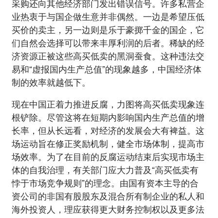
采购还向其他经济部门发出错误信号。许多私营企
业热衷于与国企做生意并非偶然。一边是希望压低
买价的卖主，另一边则是乐于豪掷千金的国企，它
们自然会选择可以带来丰厚利润的后者。稀缺的经
济资源正被这些高买低卖的黑洞蚕食。这种违法交
易和“虚报国内生产总值”的现象越多，中国经济体
制的效率就越低下。
现在中国正着力推进反腐，力图将高买低卖现象连
根铲除。尽管这将在短期内影响国内生产总值的增
长率，但从长远看，对经济的发展会大有裨益。这
场运动旨在修正奖励机制，健全市场体制，提高市
场效率。为了在目前的反腐运动结束后实现市场主
体的自我治理，有关部门应大力普及“高买低卖有
悖于市场竞争规则”的理念。由国有资本主导的合
资公司的非国有股股东及混合所有制企业的私人和
海外投资人，理应获得更大财务控制权以及更多法