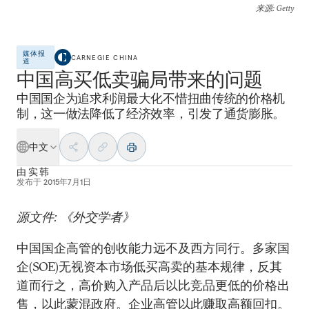
来源
: Getty
媒体报
CARNEGIE CHINA
道
中国高买低卖骗局带来的问题
中国国企为追求利润最大化不惜扭曲传统的价格机
制，这一做法降低了经济效率，引发了通货膨胀。
中文
由
实 韩
发布于
2015年7月1日
源文件: 《外交学者》
中国国企高管的创收能力远不及西方同行。多家国
企(SOE)无视资本市场低买高卖的基本规律，反其
道而行之，高价购入产品后以比竞品更低的价格出
售，以此蒙混政府。企业高管以此赚取高额回扣。