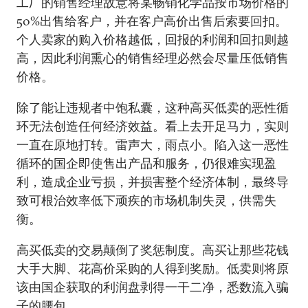
工厂的销售经理故意将某畅销化学品按市场价格的
50%出售给客户，并在客户高价出售后索要回扣。
个人卖家的购入价格越低，回报的利润和回扣则越
高，因此利润熏心的销售经理必然会尽量压低销售
价格。
除了能让违规者中饱私囊，这种高买低卖的恶性循
环无法创造任何经济效益。看上去开足马力，实则
一直在原地打转。雷声大，雨点小。陷入这一恶性
循环的国企即使售出产品和服务，仍很难实现盈
利，造成企业亏损，并损害整个经济体制，最终导
致可根治效率低下顽疾的市场机制失灵，供需失
衡。
高买低卖的交易颠倒了奖惩制度。高买让那些花钱
大手大脚、花高价采购的人得到奖励。低卖则将原
该由国企获取的利润盘剥得一干二净，悉数流入骗
子的腰包。