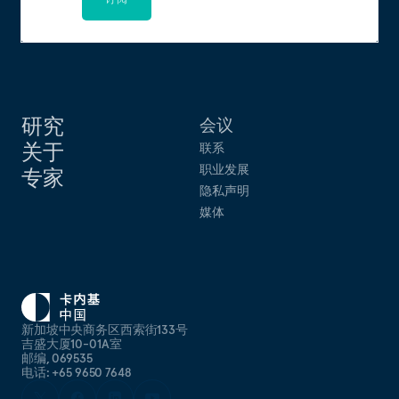
研究
会议
关于
联系
职业发展
专家
隐私声明
媒体
新加坡中央商务区西索街133号
吉盛大厦10-01A室
邮编, 069535
电话: +65 9650 7648