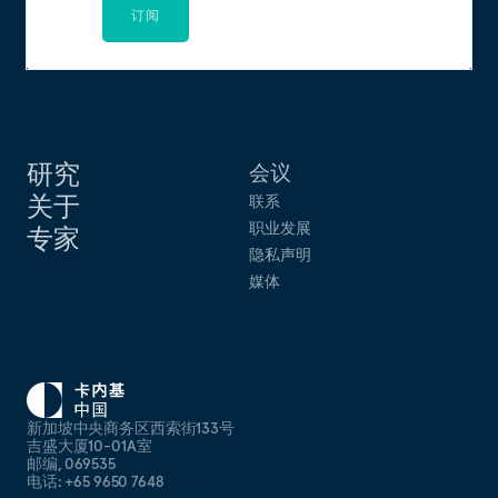
订阅
研究
会议
关于
联系
职业发展
专家
隐私声明
媒体
新加坡中央商务区西索街133号
吉盛大厦10-01A室
邮编, 069535
电话: +65 9650 7648