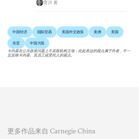
育川 黄
中国经济
国际贸易
美国外交政策
美洲
美国
东亚
中国大陆
卡内基在公共政策问题上不采取机构立场；此处表达的观点属于作者，不一
定反映卡内基、其员工或受托人的观点。
更多作品来自 Carnegie China