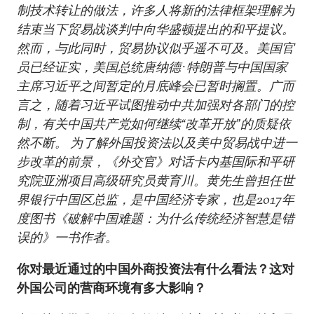
制技术转让的做法，许多人将新的法律框架理解为
结束当下贸易战谈判中向华盛顿提出的和平提议。
然而，与此同时，贸易协议似乎遥不可及。美国官
员已经证实，美国总统唐纳德·特朗普与中国国家
主席习近平之间暂定的月底峰会已暂时搁置。广而
言之，随着习近平试图推动中共加强对各部门的控
制，有关中国共产党如何继续“改革开放”的质疑依
然不断。 为了解外国投资法以及美中贸易战中进一
步改革的前景，《外交官》对话卡内基国际和平研
究院亚洲项目高级研究员黄育川。黄先生曾担任世
界银行中国区总监，是中国经济专家，也是2017年
度图书《破解中国难题：为什么传统经济智慧是错
误的》一书作者。
你对最近通过的中国外商投资法有什么看法？这对
外国公司的营商环境有多大影响？