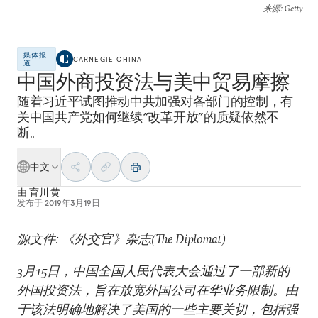
来源
: Getty
媒体报
CARNEGIE CHINA
道
中国外商投资法与美中贸易摩擦
随着习近平试图推动中共加强对各部门的控制，有
关中国共产党如何继续“改革开放”的质疑依然不
断。
中文
由
育川 黄
发布于
2019年3月19日
源文件: 《外交官》杂志(The Diplomat)
3月15日，中国全国人民代表大会通过了一部新的
外国投资法，旨在放宽外国公司在华业务限制。由
于该法明确地解决了美国的一些主要关切，包括强