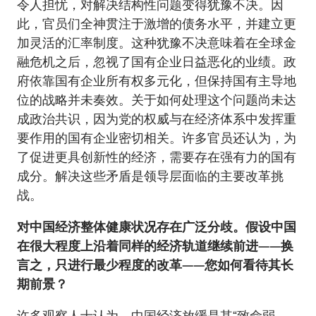
令人担忧，对解决结构性问题变得犹豫不决。因
此，官员们全神贯注于激增的债务水平，并建立更
加灵活的汇率制度。这种犹豫不决意味着在全球金
融危机之后，忽视了国有企业日益恶化的业绩。政
府依靠国有企业所有权多元化，但保持国有主导地
位的战略并未奏效。关于如何处理这个问题尚未达
成政治共识，因为党的权威与在经济体系中发挥重
要作用的国有企业密切相关。许多官员还认为，为
了促进更具创新性的经济，需要存在强有力的国有
成分。解决这些矛盾是领导层面临的主要改革挑
战。
对中国经济整体健康状况存在广泛分歧。假设中国
在很大程度上沿着同样的经济轨道继续前进——换
言之，只进行最少程度的改革——您如何看待其长
期前景？
许多观察人士认为，中国经济放缓是其“致命弱