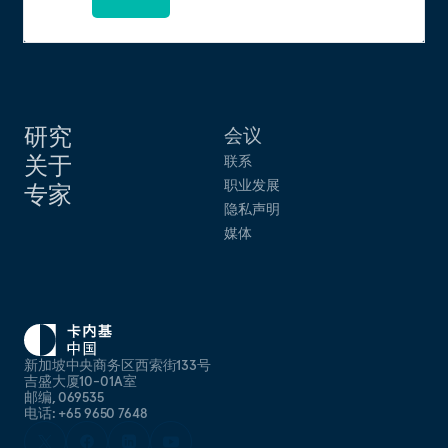
研究
会议
关于
联系
职业发展
专家
隐私声明
媒体
新加坡中央商务区西索街133号
吉盛大厦10-01A室
邮编, 069535
电话: +65 9650 7648