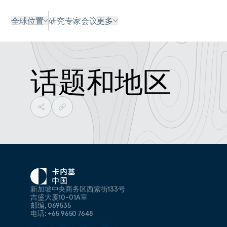
全球位置
研究
专家
会议
更多
话题和地区
新加坡中央商务区西索街133号
吉盛大厦10-01A室
邮编, 069535
电话: +65 9650 7648