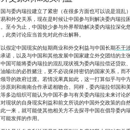
中国与委内瑞拉建立了紧密（在很多方面也可以说是混乱
贸易和外交关系，现在是时候让中国参与到解决委内瑞拉
中。至今为止，中国较少参与外界帮助解决委内瑞拉深化
中，此类讨论应当首先对此作出解释。
可以假定中国现实的短期商业和外交利益与中国长期
不干
的承诺，以及与中国和其他发展中国家建立外交团结的主
。中国可能将委内瑞拉的混乱现状视为委内瑞拉偿还贷款
石油输出的必胜赌注，更不必说保持密切的国家关系，而
党领导的政府过渡。若情况果真如此，这一打算似乎与中
干涉原则和南南合作承诺相吻合。同样，委内瑞拉邻国和
织等多边组织可能认为中国不参与有关委内瑞拉未来讨论
国对现状的自身现实利益和前文所说的中国外交政策的自
如此一来，就可能使其他相关方不去探寻中国在倡导委内
面可能发挥的作用。