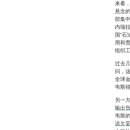
来看
悬念
部集
内瑞
国“石
用和
组织
过去
问，这
全球
韦斯
另一
输出
韦斯
说欠