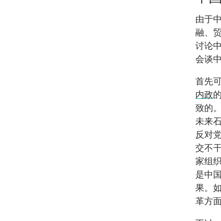
由于
融、
讨论
会谈
首先
内政
致的
未来
反对
交不
家组
是中
果。
革方