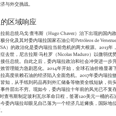
经济与外交挑战。
限的区域响应
拉前总统乌戈·查韦斯（Hugo Chavez）治下出现的国内
分化及其对委内瑞拉国家石油公司Petróleos de Venezuela
VSA）的政治化是委内瑞拉当前危机的两大根源。2013年
症去世，尼古拉斯·马杜罗（Nicolas Maduro）以微弱优
，接任总统。自此之后，委内瑞拉政治和社会冲突进一步
效管理能力急剧恶化。2014年开始，全球石油价格显著
拉高度依赖石油的经济陷入全面危机。2017年委内瑞拉
尽皆知，从手纸到药品再到外汇储备等物资全线短缺，街
力事件层出不穷。现如今，委内瑞拉十年前的风光已不复
时查韦斯制定玻利瓦尔革命日程，签署120美元一桶的石
如今委内瑞拉却眼见自己落为一个经济几近瘫痪，国际地
家。