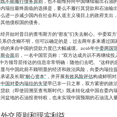
拉既不能履行债务原则
，也不能维持向中国继续输出石油
委内瑞拉最终面临的选择是，要么不履行其贷款和石油输
要么进一步减少国内在社会和人道主义项目上的政府支出
和其他债权国的债务。
经开始对昔日的查韦斯方的“密友”们失去耐心。中委双方
”关系仍含糊不明，但可以确定的是，过去两年多来通过国
供的来自中国的贷款力度已大幅减缓。2016年
中委两国
加斯会面
后，一名中国官员称：“双方达成共识不再继续投
中方领导层传达的信息非常明确：随他们去吧。 ”这样的
明显与中国此前不顾明显的经济和政治风险，向委内瑞拉
款承诺及长期
“耐心资本”
，并开展
有效风险评估
构成鲜明对
，
中国对委内瑞拉的失望
早已非一日之寒，双方紧密的政
额贷款（即使回溯至查韦斯时代）既未转化成中国在委内
科河盆地的石油投资特权，也未实现中国预期的石油流入
国外交原则和现实利益