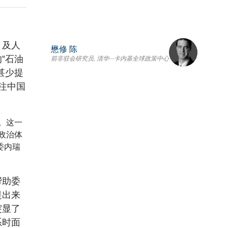
、及人
懋修 陈
“石油
前非驻会研究员, 清华—卡内基全球政策中心
甚少提
注中国
。这一
政治体
委内瑞
帮助委
提出来
突显了
系时面