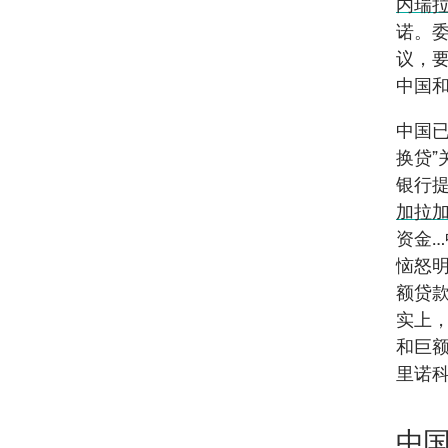
内瑞
诺。
议，
中国
中国已
换贷
银行提
加拉
资金…
恼怒
额贷
实上
和巨
里诺
中