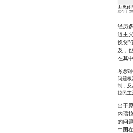
由
懋修 
发布于
2
经历
道主
换贷
及，
在其
考虑到
问题根
制，及
拉民主
出于
内瑞
的问
中国