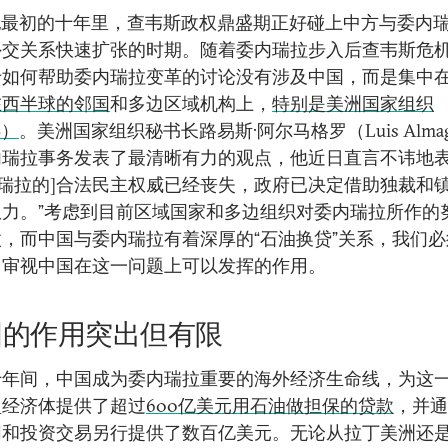
世纪最初的十年里，查韦斯政权鼎盛期正好碰上中方与委内
外交关系快速扩张的时期。随着委内瑞拉步入后查韦斯危
于如何帮助委内瑞拉变革的讨论没有涉及中国，而是集中
在西半球的邻国
和多边区域机构上，
特别是美洲国家组织
S）
。美洲国家组织秘书长路易斯·阿尔马格罗（Luis Almag
内瑞拉事务发表了最清晰有力的观点，他近日直言不讳地
内瑞拉的]合法民主权威已经丧失，政府已决定借助独裁和
权力。”考虑到目前区域国家和多边组织对委内瑞拉所作的
，而中国与委内瑞拉有着深厚的“石油换贷”关系，我们
、审视中国在这一问题上可以发挥的作用。
国的作用突出但有限
十年间，中国成为委内瑞拉重要的海外经济生命线，为这
型经济体提供了超过
600亿美元用石油做担保的贷款
，并通
同和投资交易另行提供了数百亿美元。无论从拉丁美洲还