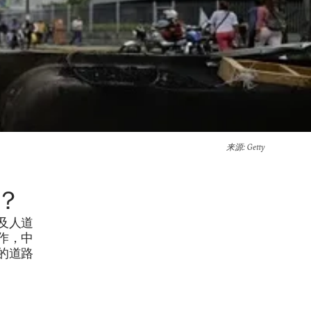
来源
: Getty
？
及人道
作，中
的道路