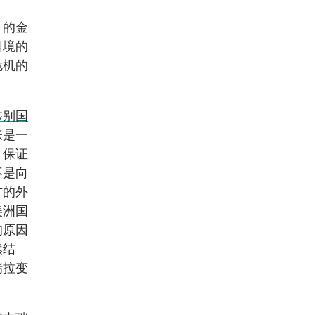
）的金
困境的
危机的
涉别国
张是一
、保证
不是向
方的外
美洲国
的原因
然结
瑞拉变