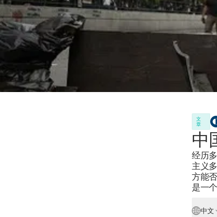
文
章
中
经历
主义
方能
是一
中文