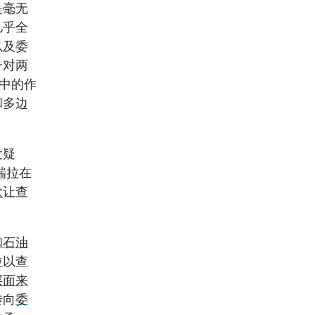
是毫无
几乎全
以及委
一对两
境中的作
和多边
发疑
瑞拉在
款
让查
和石油
拉以查
层面来
转向
委