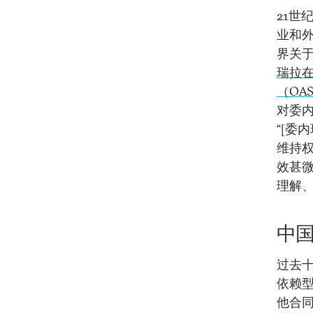
21
业和
界关
瑞拉
（OA
对委
“[委
维持
效甚微
理解
中
过去
依赖
他合