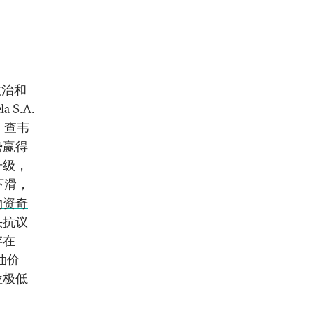
政治和
 S.A.
，查韦
势赢得
升级，
下滑，
物资奇
头抗议
存在
油价
位极低