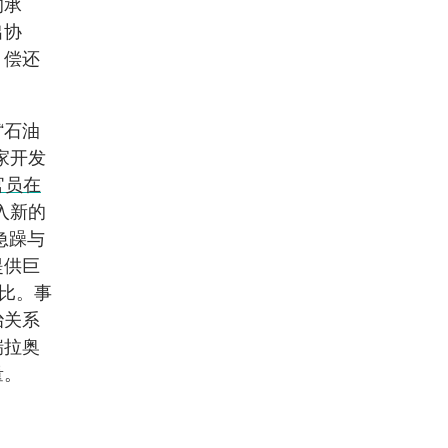
的承
出协
，偿还
“石油
家开发
官员在
入新的
急躁与
提供巨
比。事
治关系
瑞拉奥
量。