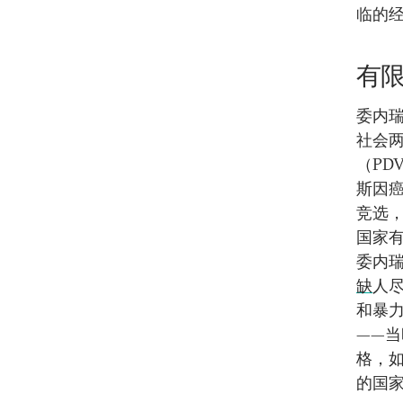
临的
有
委内瑞
社会两极
（PD
斯因癌
竞选
国家有
委内瑞
缺
人
和暴
——当
格，
的国