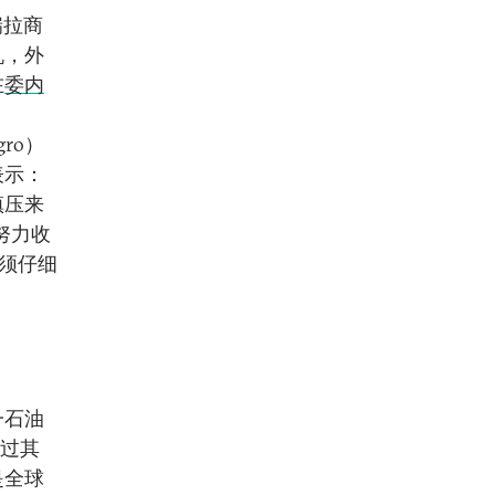
瑞拉商
机，外
在
委内
ro）
表示：
镇压来
努力收
必须仔细
一石油
过其
是全球