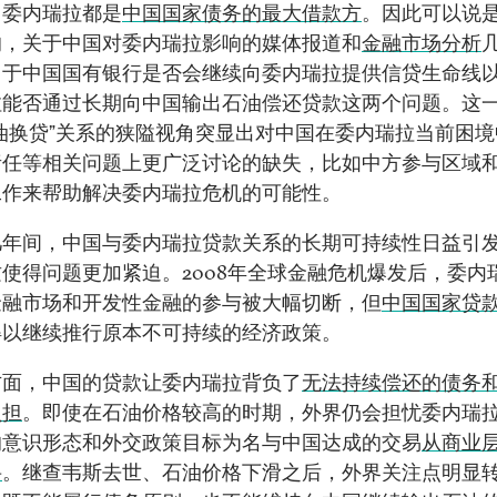
，委内瑞拉都是
中国国家债务的最大借款方
。因此可以说
的，关于中国对委内瑞拉影响的媒体报道和
金融市场分析
中于中国国有银行是否会继续向委内瑞拉提供信贷生命线
拉能否通过长期向中国输出石油偿还贷款这两个问题。这
油换贷”关系的狭隘视角突显出对中国在委内瑞拉当前困
责任等相关问题上更广泛讨论的缺失，比如中方参与区域
工作来帮助解决委内瑞拉危机的可能性。
几年间，中国与委内瑞拉贷款关系的长期可持续性日益引
使得问题更加紧迫。2008年全球金融危机爆发后，委内
金融市场和开发性金融的参与被大幅切断，但
中国国家贷
得以继续推行原本不可持续的经济政策。
方面，中国的贷款让委内瑞拉背负了
无法持续偿还的债务
负担
。即使在石油价格较高的时期，外界仍会担忧委内瑞
的意识形态和外交政策目标为名与中国达成的交易
从商业
妥
。继查韦斯去世、石油价格下滑之后，外界关注点明显