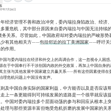
陈
017年7月26日
多年经济管理不善和政治冲突，委内瑞拉身陷政治、经济
义多重危机，其中部分原因来自委内瑞拉与中国无法持续的
”债务关系。尽管如此，中国政府却对委内瑞拉的严峻形势
也少有其他相关方——
包括邻近的拉丁美洲国家
——呼吁关
中的作用。
中国与委内瑞拉在经济和外交上的高调合作，这一忽视令人困惑
源在于中国奉行不干涉别国内政的外交政策，再加上中国自身的
其主张与其他发展中国家建立共赢关系——所有这些因素使得在
治理危机问题上中国没有发声。
原则及中国自身实际的国家利益，中方能否以及是否应该
拉走上一条更能得到可持续发展的道路是一个很早就应该
题。中国对委内瑞拉多个层面动荡的参与和回应从根本上
在处理与那些资源丰富但饱受危机折磨的发展中国家的关