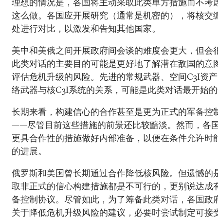
理想的情况是，各国将主动采取此类单方措施而不考
这么做。各国应开展研究（通常是机密的），将核交
处进行对比，以激发和告知其他国家。
美中和美俄之间开展政府间会谈的难度会更大，但会
此类对话的主要目的可能是更好地了解潜在敌国的意
评估危机升级的风险。先进的常规武器、空间C3I资
络武器与核C3I系统的关系，可能是此类对话最开始
长期来看，构建信心的合作甚至是更为正式的军备控
——尽管目前这些措施的前景还比较黯淡。然而，各
更具合作性的措施做好内部准备，以便在条件允许时
的进展。
俄罗斯和美国曾长期通过合作降低核风险。但遗憾的
取非正式的信心构建措施都是不可行的，更别说达成
备控制协议。尽管如此，为了筹备此类对话，各国政
关于降低危机升级风险的建议，必要时尝试制定可接