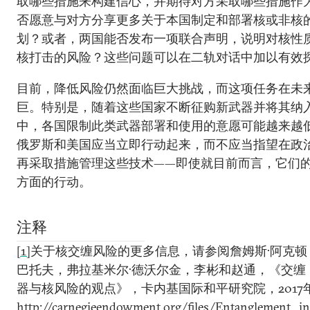
取哪些措施来构建信心，并期待对方采取哪些措施作
否愿意与对方分享更多关于本国制定和部署核或非核
划？或者，两国能否发布一项联合声明，说明对核性质
核打击的风险？这些问题可以在二轨对话中加以有效
目前，降低风险仍然面临巨大挑战，而这项任务在未
巨。特别是，随着这些国家不断征购新武器并将其纳
中，各国限制此类武器部署和使用的意愿可能越来越
俄罗斯和美国应当立即行动起来，而不应当指望在政
再采取措施管理这些技术——即使就目前而言，它们
方面的行动。
注释
[1]
关于核交缠风险的更多信息，请参阅詹姆斯·阿克顿
巴托夫，弗拉基米尔·德沃尔金，李彬和赵通，《交缠
器与核风险的观点》，卡内基国际和平研究院，2017
http://carnegieendowment.org/files/Entanglement_i