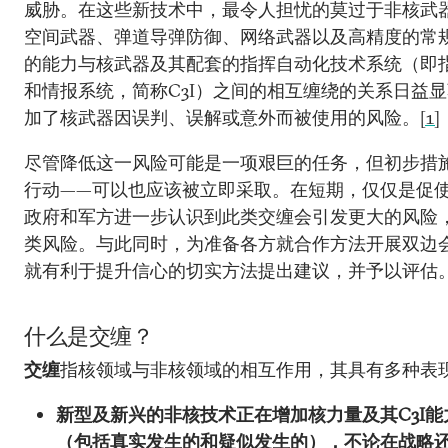
威胁。在这些新技术中，最令人担忧的莫过于非核武
空间武器、弹道导弹防御、网络武器以及高精度的常
的能力与核武器及其配套的指挥自动化技术系统（即
和情报系统，简称C3I）之间的相互缠绕的关系日益
加了核武器因误判、误解或意外而被使用的风险。
[1]
尽管降低这一风险可能是一项艰巨的任务，但初步措
行动——可以也应该被立即采取。在短期，仅仅是促
政府和军方进一步认识到此类交缠会引发更大的风险
类风险。与此同时，为准备各方就合作方法开展双边
就有利于提升信心的切实方法提出建议，并予以评估
什么是交缠？
交缠
指核领域与非核领域的相互作用，其具有多种表
新型及新兴的非核技术正在增加核力量及其C3I
（包括真实发生的和疑似发生的），不论在战略