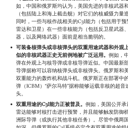
如，中国和俄罗斯均认为，美国先进的非核武器
（包括陆上和海上截击舰）对它们的核威慑力量
同时，一些与核作战相关的C3I能力（包括用于
雷达和卫星）在一些非核能力（包括反卫星武器
器，以及网络武器）面前是相当脆弱的。
可装备核弹头或非核弹头的双重用途武器和外观
似的非核武器正史无前例地被广泛运用。
例如，
弹在外观上与核导弹或非核导弹近似。中国最新部
导弹据称可以容纳核弹头或非核弹头。俄罗斯和
双重能力的轰炸机和战斗机。俄罗斯正在部署中
弹（ICBM）“萨尔马特”据称能够运载非核的超
头。
双重用途的C3I能力正被普及。
例如，美国公开承
雷达能够对核打击进行预警，并且能够触发防御
洲际导弹（或执行其他非核任务）。尽管中俄两
如深，但俄罗斯的C3I系统必定含有双重用途的组件