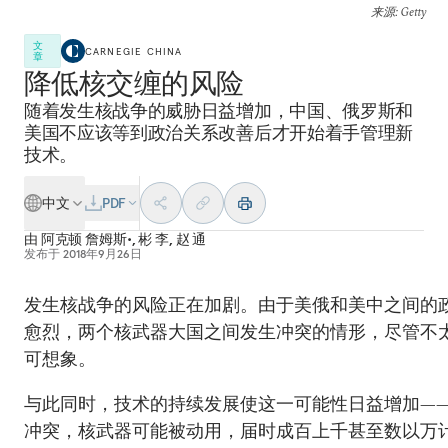
来源
: Getty
文
CARNEGIE CHINA
章
降低核交缠的风险
随着发生核战争的威胁日益增加，中国、俄罗斯和
美国不应该等到政治关系改善后才开始着手管理新
技术。
中文
PDF
由
阿克顿 詹姆斯•
,
彬 李
,
赵 通
发布于
2018年9月26日
发生核战争的风险正在加剧。由于美俄和美中之间的
愈烈，两个核武器大国之间发生冲突的情形，尽管不
可想象。
与此同时，技术的持续发展使这一可能性日益增加—
冲突，核武器可能被动用，届时成百上千甚至数以万