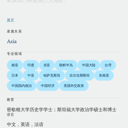
私营部门和亚洲三大地区。
从2001年到2009年，方艾文供职于美国国务院，
担任过主管南亚事务的副助理国务卿（2007
展开
年-2009年），主管中亚事务的副助理国务卿
隶属关系
（2006年-2007年），主要负责东亚和太平洋地区
Asia
的政策规划组成员（2001年-2006年），以及副国
务卿罗伯特•佐利克的中国问题顾问，并密切协助佐
专业领域
利克推动美中高层对话。
南亚
印度
东亚
朝鲜半岛
中国大陆
台湾
在2008年7月-10月美印民用核能倡议紧锣密鼓的最
日本
中亚
哈萨克斯坦
吉尔吉斯斯坦
东南亚
后阶段，方艾文联合领导协调小组，推动该倡议先
中国国内政治
中国经济
美国外交政策
后获得国际原子能机构理事会、核供应国集团和美
国国会的通过，最终达成《美印核合作认证与核不
教育
扩散促进法案》。他曾与哈萨克斯坦、土库曼斯坦
密歇根大学历史学学士；斯坦福大学政治学硕士和博士
政府谈判达成协议，也在对朝鲜、韩国、日本和澳
语言
大利亚关系上有着丰富的政策经验。他获得过美国
中文，英语，法语
国务院颁发的三次个人和两次集体荣誉奖。