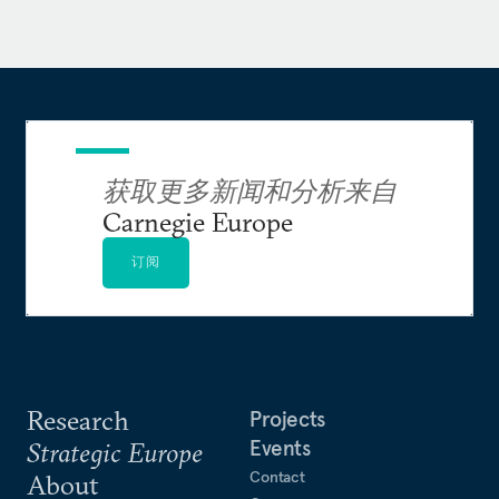
离开政府部门后，方艾文在私营和非盈利机构工
作。他曾担任：芝加哥大学保尔森基金会副主席，
以及该基金会针对中国经济的数字平台宏观
POLO（Macro Polo）的联合创始人；全球政治风
险咨询公司欧亚集团（Eurasia Group）亚洲事务组
获取更多新闻和分析来自
负责人；外交关系委员会（Council on Foreign
Carnegie Europe
Relations）东亚、中亚和南亚问题高级研究员。在
担任政府公职之前，方艾文曾担任哈佛大学文理学
订阅
院政府学讲师（1997年-2001年）、亚太安全倡议
（Asia-Pacific security initiative）执行主任、约翰
肯尼迪政府学院中国安全研究项目主任。他曾在美
国海军研究生院任国家事务讲师（1994年-1995
年），还担任过兰德公司中国问题咨询顾问（1993
Research
Projects
年-1994年）。
Events
Strategic Europe
Contact
About
他撰写了三部书籍和专著，包括《美国在新亚洲》