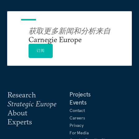
月）、《难民和阿拉伯区域性失调的产生》（2015
年11月）、《促进社会发展政策融合——概念性分
析》（联合国西亚经济社会委员会，2004年）。她
也合著了《世俗宣传：中东和南亚的国家公众转型
获取更多新闻和分析来自
与视觉实践》（密歇根大学出版社，2010年） 与
Carnegie Europe
《春天的承诺：公民和公民参与民主过渡》（联合
国西亚经济社会委员会，2013）。
订阅
Research
Projects
Events
Strategic Europe
Contact
About
Careers
Experts
Privacy
For Media