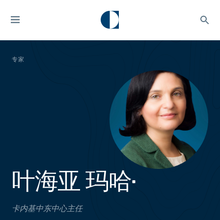
专家
叶海亚 玛哈•
卡内基中东中心主任