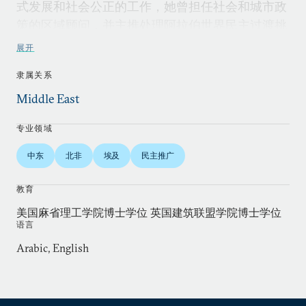
式发展和社会公正的工作，她曾担任社会和城市政
策的区域顾问，并主推处理阿拉伯世界民主过渡挑
战的执行干事办公室的战略和跨部门项目。叶海亚
展开
还曾与联合国黎巴嫩开发计划署合作，担任
隶属关系
《2008-2009年国家人类发展报告：走向公民国
家》的项目主任和主笔。此外，她还是《麻省理工
Middle East
学院中东研究》电子杂志的创始人和编辑。
专业领域
叶海亚曾在国际组织和私营部门担任顾问，进行社
中东
北非
埃及
民主推广
会经济政策分析、发展政策、文化遗产保护、减少
贫困、住房和社区发展等项目提供建议，并为黎巴
教育
嫩、巴基斯坦、阿曼、埃及、约旦、沙特阿拉伯和
美国麻省理工学院博士学位 英国建筑联盟学院博士学位
伊朗等各国的战后重建项目提供咨询。她曾在多个
语言
咨询委员会任职，包括麻省理工学院泛阿拉伯地区
Arabic, English
企业论坛和黎巴嫩政策研究中心。
叶海亚著述包括《突尼斯的远大前程》（2016年3