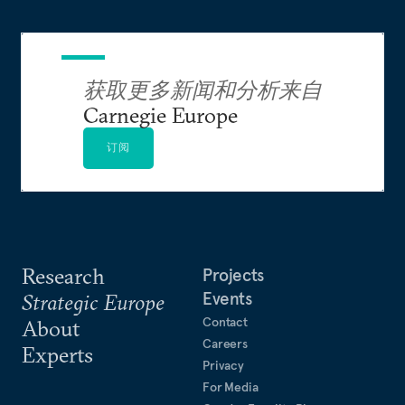
获取更多新闻和分析来自
Carnegie Europe
订阅
Research
Projects
Events
Strategic Europe
Contact
About
Careers
Experts
Privacy
For Media