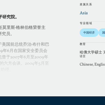
隶属关系
Asia
和平研究院。
专业领域
院任莫里斯•格林伯格荣誉主
中国经济
国
研究员。
美国前总统乔治•布什和巴
教育
009年6月在国家安全委员会
哈佛大学硕士 
2007年6月至2009年
语言
六方会谈。2004年5月至
Chinese, Engli
政助理。
领域的外交官。他曾两次被
两年间，他曾担任美国陆军
主席在中国大陆、台湾和蒙
、科威特，并参加1991年