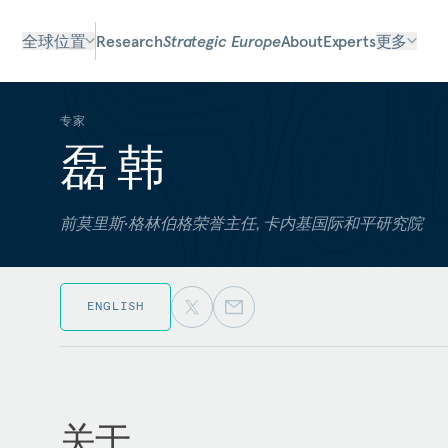
全球位置
Research
Strategic Europe
About
Experts
更多
专家
磊 韩
前莫里斯•格林伯格荣誉主任, 卡内基国际和平研究院
ENGLISH
关于