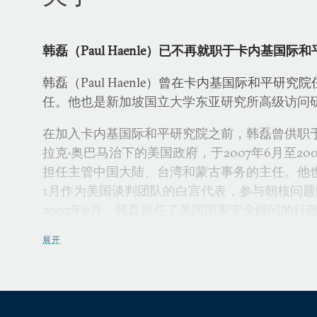
韩磊（Paul Haenle）已不再就职于卡内基国际
韩磊（Paul Haenle）曾在卡内基国际和平研究
任。他也是新加坡国立大学东亚研究所高级访问
在加入卡内基国际和平研究院之前，韩磊曾供职于
拉克•奥巴马治下的美国政府，于2007年6月至2
担任主管中国大陆、台湾和蒙古事务的主任。他也曾于
1月作为美国谈判团队的白宫代表，参与朝核问题的
2007年6月，韩磊担任了美国国家安全顾问的行
韩磊在美国陆军接受训练，成为了一位中国外交
展开
派驻设在北京的美国驻华大使馆。在韩国服役的
连长。他也曾在美国国防部担任参谋长联席会议
古事务上的顾问。此前，他还曾被派驻德国、韩国