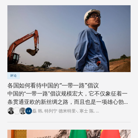
评论
各国如何看待中国的“一带一路”倡议
中国的“一带一路”倡议规模宏大，它不仅象征着一
条贯通亚欧的新丝绸之路，而且也是一项雄心勃勃
的跨国基础设施建设工程。对此，卡内基四个研究
磊 韩
,
特列宁 德米特里•
,
寒士 陈
,
…
+
4
中心的专家从各自国家的角度阐述了对这一倡议的
看法。