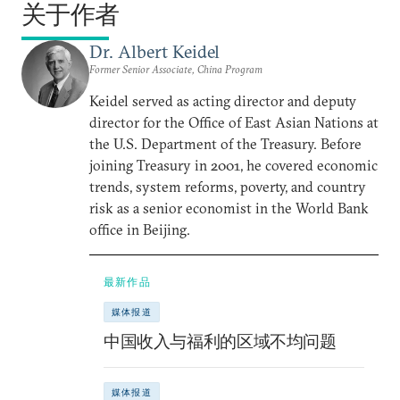
关于作者
Dr. Albert Keidel
Former Senior Associate, China Program
Keidel served as acting director and deputy
director for the Office of East Asian Nations at
the U.S. Department of the Treasury. Before
joining Treasury in 2001, he covered economic
trends, system reforms, poverty, and country
risk as a senior economist in the World Bank
office in Beijing.
最新作品
媒体报道
中国收入与福利的区域不均问题
媒体报道