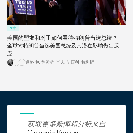
文章
美国的盟友和对手如何看待特朗普当选总统？
全球对特朗普当选美国总统及其潜在影响做出反
应。
道格 包
,
詹姆斯· 肖夫
,
艾西利· 特利斯
获取更多新闻和分析来自
Carnegie Europe