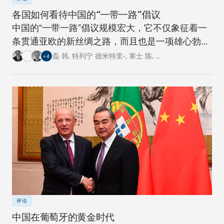
各国如何看待中国的“一带一路”倡议
中国的“一带一路”倡议规模宏大，它不仅象征着一
条贯通亚欧的新丝绸之路，而且也是一项雄心勃勃
的跨国基础设施建设工程。对此，卡内基四个研究
磊 韩
,
特列宁 德米特里•
,
寒士 陈
,
…
+
4
中心的专家从各自国家的角度阐述了对这一倡议的
看法。
评论
中国在葡萄牙的黄金时代