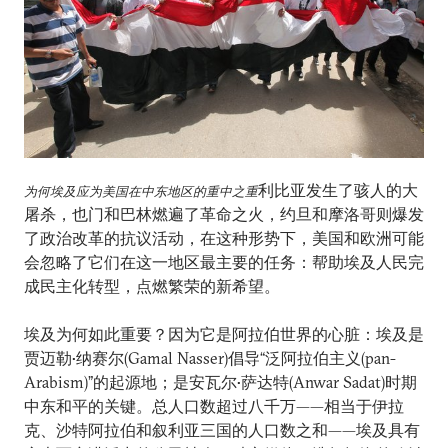
利比亚发生了骇人的大
为何埃及应为美国在中东地区的重中之重
屠杀，也门和巴林燃遍了革命之火，约旦和摩洛哥则爆发
了政治改革的抗议活动，在这种形势下，美国和欧洲可能
会忽略了它们在这一地区最主要的任务：帮助埃及人民完
成民主化转型，点燃繁荣的新希望。
埃及为何如此重要？因为它是阿拉伯世界的心脏：埃及是
贾迈勒•纳赛尔(Gamal Nasser)倡导“泛阿拉伯主义(pan-
Arabism)”的起源地；是安瓦尔•萨达特(Anwar Sadat)时期
中东和平的关键。总人口数超过八千万——相当于伊拉
克、沙特阿拉伯和叙利亚三国的人口数之和——埃及具有