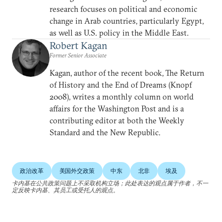
research focuses on political and economic
change in Arab countries, particularly Egypt,
as well as U.S. policy in the Middle East.
Robert Kagan
Former Senior Associate
Kagan, author of the recent book, The Return
of History and the End of Dreams (Knopf
2008), writes a monthly column on world
affairs for the Washington Post and is a
contributing editor at both the Weekly
Standard and the New Republic.
政治改革
美国外交政策
中东
北非
埃及
卡内基在公共政策问题上不采取机构立场；此处表达的观点属于作者，不一
定反映卡内基、其员工或受托人的观点。