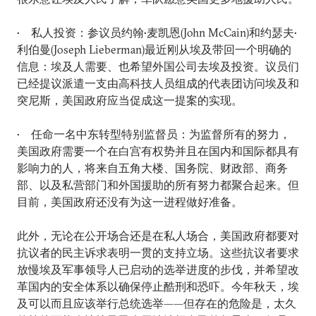
• 私人投资：参议员约翰•麦凯恩(John McCain)和约瑟夫•
利伯曼(Joseph Lieberman)最近刚从埃及带回一个明确的
信息：埃及人需要、也希望外国公司去埃及投资。议员们
已经提议派遣一支由高科技人员组成的代表团访问埃及和
突尼斯，美国政府应当促成这一提案的实现。
• 任命一名中东转型特别监督员：为监督所有的努力，
美国政府需要一个在白宫有权势并且在国内和国际都具有
影响力的人，将来自五角大楼、国务院、财政部、商务
部、以及私营部门和外国援助的所有努力都聚合起来。但
目前，美国政府还没有为这一进程做好准备。
此外，无论在公开场合还是在私人场合，美国政府都要对
抗议者的民主诉求表明一贯的支持立场。这些抗议者要求
放慢埃及军事领导人已启动的选举进度的步伐，并希望改
革国内的安全体系以确保停止酷刑和恐吓。今年秋天，埃
及可以而且应该举行总统选举——但存在的危险是，太久