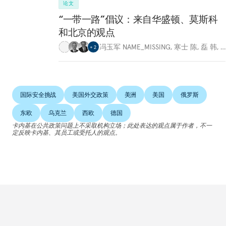
论文
“一带一路”倡议：来自华盛顿、莫斯科
和北京的观点
冯玉军 NAME_MISSING
,
寒士 陈
,
磊 韩
,
…
+
2
国际安全挑战
美国外交政策
美洲
美国
俄罗斯
东欧
乌克兰
西欧
德国
卡内基在公共政策问题上不采取机构立场；此处表达的观点属于作者，不一
定反映卡内基、其员工或受托人的观点。