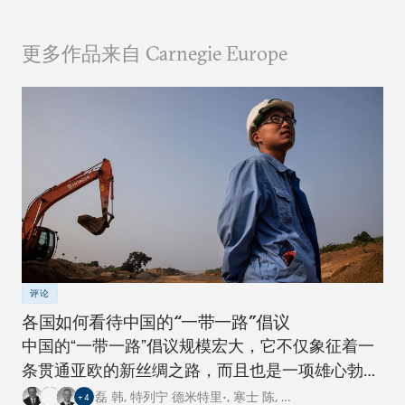
更多作品来自 Carnegie Europe
评论
各国如何看待中国的“一带一路”倡议
中国的“一带一路”倡议规模宏大，它不仅象征着一
条贯通亚欧的新丝绸之路，而且也是一项雄心勃勃
的跨国基础设施建设工程。对此，卡内基四个研究
磊 韩
,
特列宁 德米特里•
,
寒士 陈
,
…
+
4