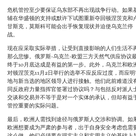
危机管控至少要保证乌东部不再出现战争行动。如果
辅在华盛顿的支持或默许下试图重新夺回顿涅茨克和
甘斯克，莫斯科可能会出手恢复现状并迫使乌克兰停
战。
现在应采取实际举措，让受到直接影响的人们生活不
那么悲惨。俄罗斯-乌克兰-欧盟三方天然气供应协议
终于10月底达成是有益的第一步。此外，乌克兰和欧
对顿涅茨克11月2日举行的选举不应反应过度，而应明
地与新当选的地区领导人进行接触。他们此前难道没
同反政府力量指挥官签署过协议吗？与包括反对派人
交谈和交易并不等于是对一个实体的承认，但却有益
管控重要的实际问题。
最后，欧洲人需找到途径与俄罗斯人交涉和协调。如
欧洲想要成为严肃的参与者，出于自身安全考虑也需
这么做，他们必须要在现实主义和实用主义的基础上