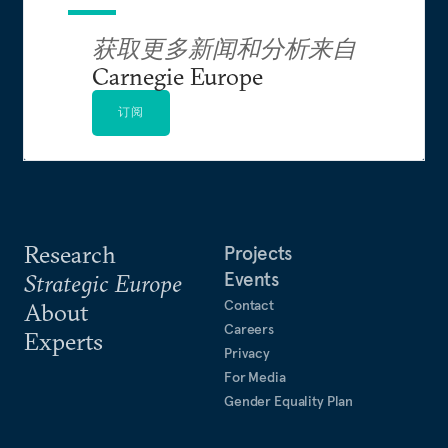
获取更多新闻和分析来自
Carnegie Europe
订阅
Research
Projects
Events
Strategic Europe
Contact
About
Careers
Experts
Privacy
For Media
Gender Equality Plan