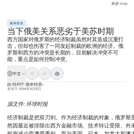
来源
: Getty
媒体报道
当下俄美关系恶劣于美苏时期
西方国家对俄罗斯的经济制裁虽然对其造成沉重打
击，但却也伤害了一同发起制裁的欧洲的经济。俄
罗斯和西方的冲突是长期的，目前解决冲突不可
能，重点是如何控制冲突。
中文
由
特列宁 德米特里•
发布于
2014年11月5日
源文件: 环球时报
经济制裁是把双刃剑。作为经济制裁的对象，俄罗斯
然因最近被排除出西方金融市场、技术转让受限、外
投资减少而遭受重创。而与美国、日本、加拿大和澳