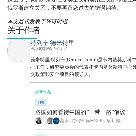
俄罗斯建立关系，不要再留恋过去的错误期待。
本文最初发表于
环球时报
。
关于作者
特列宁 德米特里•
卡内基莫斯科中心主任
德米特里•特列宁(Dmitri Trenin)是卡内基莫斯科
心主任，研究委员会的代表和卡内基莫斯科中心
交政策和安全项目的领导人。
最新作品
问答
各国如何看待中国的“一带一路”倡议
磊 韩
,
特列宁 德米特里•
,
寒士 陈
,
…
+
4