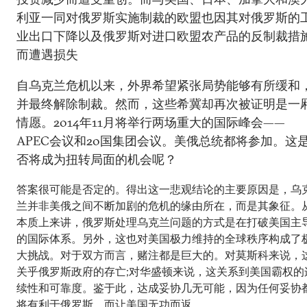
利亚一同对俄罗斯实施制裁的欧盟也因其对俄罗斯的
业出口下降以及俄罗斯对进口欧盟农产品的反制裁措
而遭遇损失
自乌克兰危机以来，外界希望紧张局势能够有所缓和
并最终解除制裁。然而，这些希冀却再次被证明是一
情愿。2014年11月将举行两场重大的国际峰会——
APEC会议和20国集团会议。美俄总统都将参加。这
否将成为扭转局面的机会呢？
答案很可能是否定的。得出这一悲观结论的主要原因是，乌
兰并非美俄之间不断加剧的危机的缘由所在，而是其象征。
本质上来讲，俄罗斯处理乌克兰问题的方式是在打破美国主
的国际体系。另外，这也对美国极力维持的全球秩序构成了
大挑战。对于双方而言，赌注都是巨大的。对莫斯科来说，
关乎俄罗斯政府的存亡;对华盛顿来说，这关系到美国霸权的
续性和可靠度。鉴于此，达成妥协几无可能，因为任何妥协
将有利于俄罗斯，而让美国无功而返。