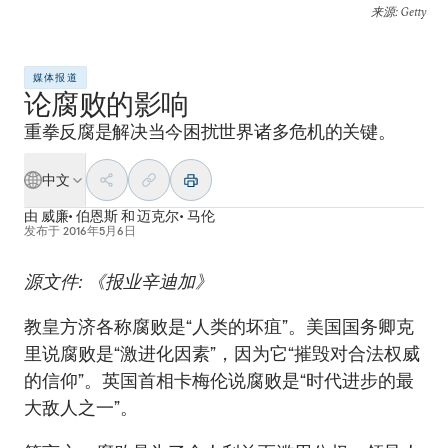
来源
: Getty
媒体报道
论腐败的影响
重拳反腐是解决当今困扰世界诸多危机的关键。
中文
由
威廉• 伯恩斯
和
迈克尔• 马伦
发布于
2016年5月6日
源文件: 《报业辛迪加》
教皇方济各称腐败是“人类的坏疽”。美国国务卿克
里说腐败是“激进化因素”，因为它“摧毁对合法权威
的信仰”。英国首相卡梅伦说腐败是“时代进步的最
大敌人之一”。