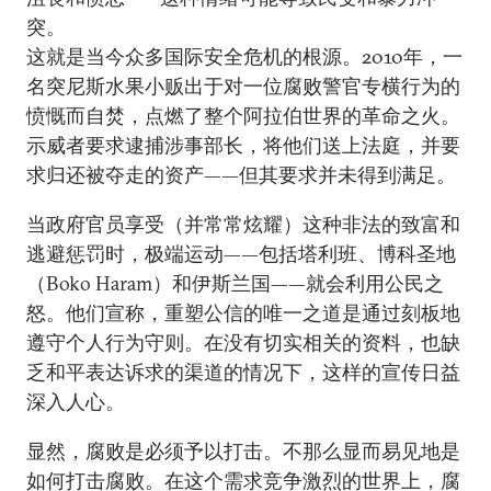
突。
这就是当今众多国际安全危机的根源。2010年，一
名突尼斯水果小贩出于对一位腐败警官专横行为的
愤慨而自焚，点燃了整个阿拉伯世界的革命之火。
示威者要求逮捕涉事部长，将他们送上法庭，并要
求归还被夺走的资产——但其要求并未得到满足。
当政府官员享受（并常常炫耀）这种非法的致富和
逃避惩罚时，极端运动——包括塔利班、博科圣地
（Boko Haram）和伊斯兰国——就会利用公民之
怒。他们宣称，重塑公信的唯一之道是通过刻板地
遵守个人行为守则。在没有切实相关的资料，也缺
乏和平表达诉求的渠道的情况下，这样的宣传日益
深入人心。
显然，腐败是必须予以打击。不那么显而易见地是
如何打击腐败。在这个需求竞争激烈的世界上，腐