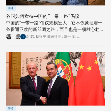
评论
各国如何看待中国的“一带一路”倡议
中国的“一带一路”倡议规模宏大，它不仅象征着一
条贯通亚欧的新丝绸之路，而且也是一项雄心勃勃
的跨国基础设施建设工程。对此，卡内基四个研究
磊 韩
,
特列宁 德米特里•
,
寒士 陈
,
…
+
4
中心的专家从各自国家的角度阐述了对这一倡议的
看法。
评论