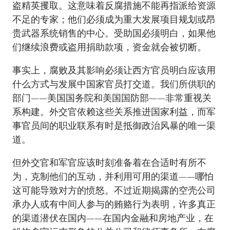
盗精英攫取。这意味着反腐措施不能再指派给资源
不足的专家；他们必须成为重大发展项目规划或昂
贵武器系统销售的中心。受助国必须明白，如果他
们继续浪费或盗用捐助款项，资金就会被切断。
事实上，腐败及其影响必须让西方官员明白应该用
什么方式与发展中国家官员打交道。我们所供职的
部门——美国国务院和美国国防部——非常重视关
系构建。外交官依赖这些关系推进国家利益，而军
事官员间的职业联系有时是抵御政治风暴的唯一渠
道。
但外交官和军官应该时刻准备着在合适时有所不
为，克制他们的互动，并利用可用的渠道——哪怕
这可能导致对方的愤怒。不过近期揭露的空壳公司
承办人或有中间人参与的贿赂行为表明，许多真正
的渠道潜伏在国内——在国内金融和房地产业，在