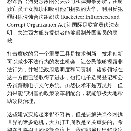
粉饰贪官污吏形象的公关公司和律师事务所，在腐
败官员子女就读和吸引他们捐款的大学。利用反犯
罪组织侵蚀合法组织法 (Racketeer Influenced and
Corrupt Organization Act)让国际足联官员伏法表
明，关注西方服务提供者能够遏制外国官员的腐
败。
打击腐败的另一个重要工具是技术创新。技术创新
可以减少不法行为的发生机会，让公民能够揭露非
法行为，并增强政府透明度和问责制。诸多领域在
这一方面已经取得了进步，包括电子选民登记和公
务员薪酬电子支付系统。虽然技术不是万灵丹，但
如果能与明智的政策改革相配合，就能够极大地帮
助改良治理。
这些建议实施起来都不容易，但是要解决当今困扰
世界的诸多危机，大力打击腐败是至关重要的。希
望在即将召开的伦敦会议上，我们能展现出解决这