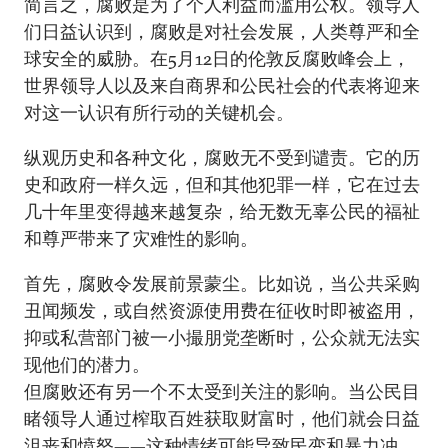
简言之，腐败是为了个人利益而滥用公权。领导人
们日益认识到，腐败是对社会发展，人类尊严和全
球安全的威胁。在5月12日的伦敦反腐败峰会上，
世界领导人以及来自商界和公民社会的代表将迎来
对这一认识有所行动的关键机会。
纵观历史和各种文化，腐败无不受到谴责。它的历
史和政府一样久远，但和其他犯罪一样，它在过去
几十年里变得越来越复杂，给无数无辜公民的福祉
和尊严带来了灾难性的影响。
首先，腐败令发展前景蒙尘。比如说，当公共采购
丑闻频发，或自然资源使用费在征收时即被盗用，
抑或私营部门被一小撮朋党垄断时，公众就无法实
现他们的潜力。
但腐败还有另一个不太受到关注的影响。当公民目
睹领导人通过榨取百姓获取财富时，他们就会日益
沮丧和愤怒——这种情绪可能导致民变和暴力冲