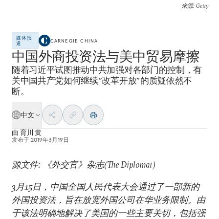
来源
: Getty
媒体报
CARNEGIE CHINA
道
中国外商投资法与美中贸易摩擦
随着习近平试图推动中共加强对各部门的控制，有
关中国共产党如何继续“改革开放”的质疑依然不
断。
中文
由
育川 黄
发布于
2019年3月19日
源文件: 《外交官》杂志(The Diplomat)
3月15日，中国全国人民代表大会通过了一部新的
外国投资法，旨在放宽外国公司在华业务限制。由
于该法明确地解决了美国的一些主要关切，包括强