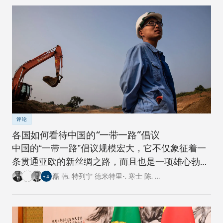
评论
各国如何看待中国的“一带一路”倡议
中国的“一带一路”倡议规模宏大，它不仅象征着一
条贯通亚欧的新丝绸之路，而且也是一项雄心勃勃
的跨国基础设施建设工程。对此，卡内基四个研究
磊 韩
,
特列宁 德米特里•
,
寒士 陈
,
…
+
4
中心的专家从各自国家的角度阐述了对这一倡议的
看法。