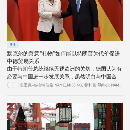
评论
默克尔的善意“礼物”如何能以特朗普为代价促进
中德贸易关系
由于特朗普总统继续无视欧洲的关切，德国认为有
必要与中国进一步发展关系，虽然明白与中国合作
存在各种隐患和局限。
埃里克•布拉特伯格 NAME_MISSING
,
菲利普•勒科尔 NAME_MISSING