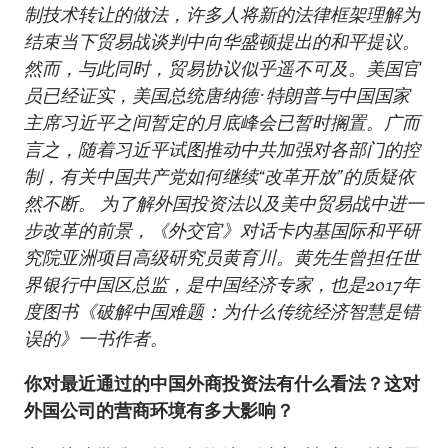
制技术转让的做法，许多人将新的法律框架理解为
结束当下贸易战谈判中向华盛顿提出的和平提议。
然而，与此同时，贸易协议似乎遥不可及。美国官
员已经证实，美国总统唐纳德·特朗普与中国国家
主席习近平之间暂定的月底峰会已暂时搁置。广而
言之，随着习近平试图推动中共加强对各部门的控
制，有关中国共产党如何继续“改革开放”的质疑依
然不断。 为了解外国投资法以及美中贸易战中进一
步改革的前景，《外交官》对话卡内基国际和平研
究院亚洲项目高级研究员黄育川。黄先生曾担任世
界银行中国区总监，是中国经济专家，也是2017年
度图书《破解中国难题：为什么传统经济智慧是错
误的》一书作者。
你对最近通过的中国外商投资法有什么看法？这对
外国公司的营商环境有多大影响？