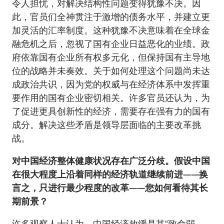
令人担忧，对解决结构性问题变得犹豫不决。因
此，官员们全神贯注于激增的债务水平，并建立更
加灵活的汇率制度。这种犹豫不决意味着在全球金
融危机之后，忽视了国有企业日益恶化的业绩。政
府依靠国有企业所有权多元化，但保持国有主导地
位的战略并未奏效。关于如何处理这个问题尚未达
成政治共识，因为党的权威与在经济体系中发挥重
要作用的国有企业密切相关。许多官员还认为，为
了促进更具创新性的经济，需要存在强有力的国有
成分。解决这些矛盾是领导层面临的主要改革挑
战。
对中国经济整体健康状况存在广泛分歧。假设中国
在很大程度上沿着同样的经济轨道继续前进——换
言之，只进行最少程度的改革——您如何看待其长
期前景？
许多观察人士认为，中国经济放缓是其“致命弱