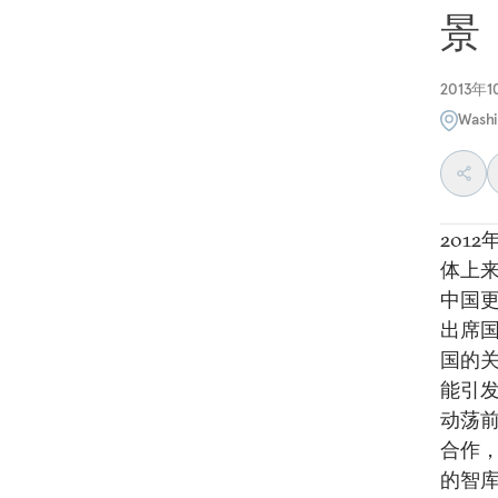
景
2013年
Washi
201
体上
中国
出席
国的
能引
动荡
合作
的智