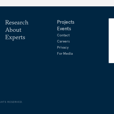
Research
Projects
Events
About
Contact
Experts
Careers
Privacy
For Media
GHTS RESERVED.