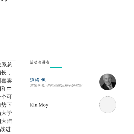
活动演讲者
关系总
增长，
道格 包
别嘉宾
杰出学者, 卡内基国际和平研究院
国和中
一个可
情势下
Kin Moy
治大学
国大陆
挑战进