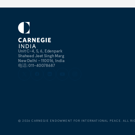
Unit C-4, 5, 6, Edenpark
Shaheed Jeet Singh Marg
New Delhi – 110016, India
电话: 011-40078687
©
2026
CARNEGIE ENDOWMENT FOR INTERNATIONAL PEACE. ALL RI