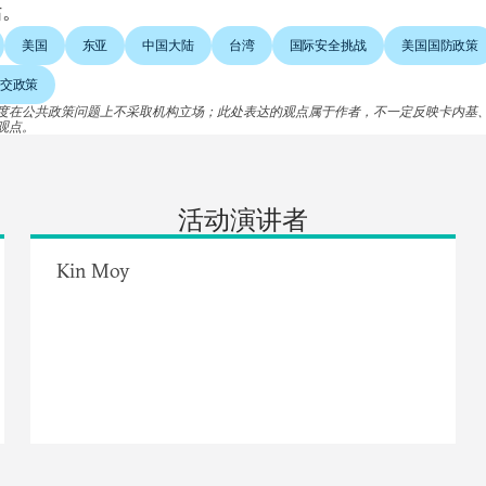
估。
美国
东亚
中国大陆
台湾
国际安全挑战
美国国防政策
交政策
度在公共政策问题上不采取机构立场；此处表达的观点属于作者，不一定反映卡内基
观点。
活动演讲者
Kin Moy